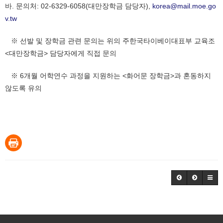
바. 문의처: 02-6329-6058(대만장학금 담당자),
korea@mail.moe.go
v.tw
※ 선발 및 장학금 관련 문의는 위의 주한국타이베이대표부 교육조
<대만장학금> 담당자에게 직접 문의
※ 6개월 어학연수 과정을 지원하는 <화어문 장학금>과 혼동하지
않도록 유의