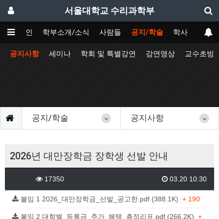
서울대학교 수리과학부
메인
학부소개/소식
사람들
공지/학술
학사
공지사항
세미나
학회 및 특별강연
강연영상
교수초빙
공지/학술
공지사항
2026년 대만장학금 장학생 선발 안내
17350
03.20 10:30
붙임 1 2026_대만장학금_선발_공고한.pdf (388.1K)
+ 190
붙임 2 대학별_등록금_추가_혜택_총정리표.pdf (266.2K)
+