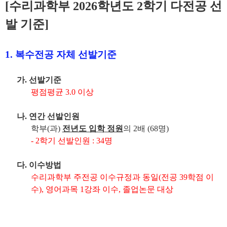
[수리과학부 2026학년도 2학기 다전공 선
발 기준]
1.
복수전공 자체 선발기준
가
.
선발기준
평점평균
3.0
이상
나
.
연간 선발인원
학부
(
과
)
전년도 입학
정원
의
2
배
(68
명
)
- 2
학기 선발인원
: 34
명
다
.
이수방법
수리과학부 주전공 이수규정과 동일
(
전공
39
학점 이
수
), 영어과목 1강좌 이수, 졸업논문 대상