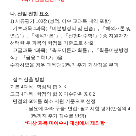
나
.
선발 전형 요소
1)
서류평가
100
점
(
성적
,
이수 교과목 내역 포함
)
-
기초과목
4
과목
(
『
미분방정식 및 연습
』
,
『
해석개론 및
연습
1
』
,
『
해석개론
1
』
,
『
선형대수학
1
』
)
중
지원자가
선택한 두 과목의 학점을 기준으로 산출
-
고급과목
4
과목
(
『
측도이론과 확률
』
,
『
확률미분방정
식
』 『
금융수학
1,2
』
)
을
수강하였을 경우 과목당
20%
의 추가 가산점을 부과
-
점수 산출 방법
기본
4
과목
:
학점의 합
X 3
고급
4
과목
:
학점의 합
X
이수단위
X 0.2
-
만점의
60%
를 최소 지원 기준으로 선정
.
-
필요에 따라 구술
·
면접
·
필기시험 평가
(
만점의
4
0%
까지 추가 점수를 반영
)
*
대상 과목 미이수시 대상에서 제외함