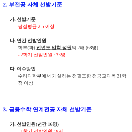
2.
부전공 자체 선발기준
가
.
선발기준
평점평균
2.5
이상
나
.
연간 선발인원
학부
(
과
)
전년도 입학
정원
의
2
배
(68
명
)
- 2
학기 선발인원
: 33
명
다
.
이수방법
수리과학부에서 개설하는 전필포함 전공교과목
21
학
점 이상
3.
금융수학 연계전공 자체 선발기준
가
.
선발인원
(
년간
16
명
)
- 1
학기 선발인원
: 9
명