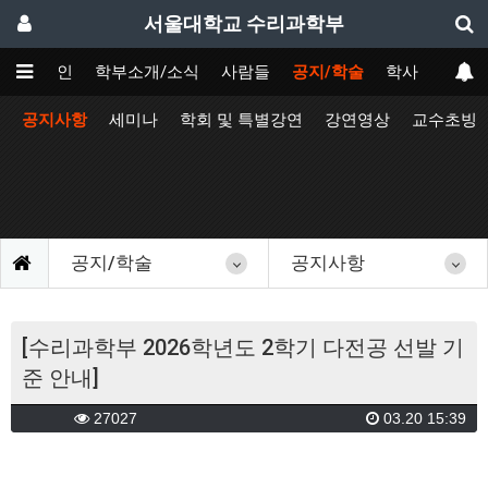
서울대학교 수리과학부
메인
학부소개/소식
사람들
공지/학술
학사
공지사항
세미나
학회 및 특별강연
강연영상
교수초빙
공지/학술
공지사항
[수리과학부 2026학년도 2학기 다전공 선발 기
준 안내]
27027
03.20 15:39