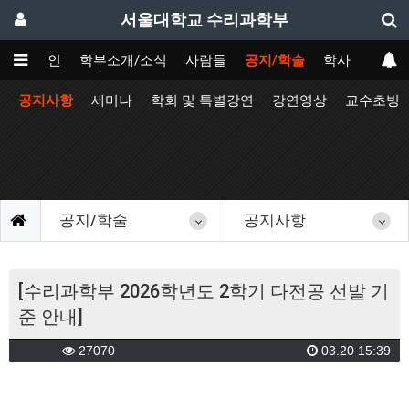
서울대학교 수리과학부
메인
학부소개/소식
사람들
공지/학술
학사
공지사항
세미나
학회 및 특별강연
강연영상
교수초빙
공지/학술
공지사항
[수리과학부 2026학년도 2학기 다전공 선발 기
준 안내]
27070
03.20 15:39