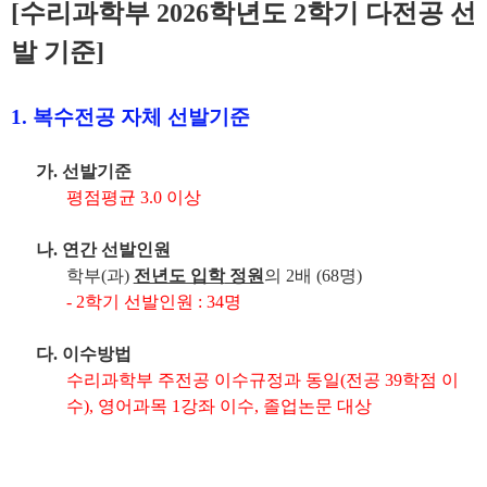
[수리과학부 2026학년도 2학기 다전공 선
발 기준]
1.
복수전공 자체 선발기준
가
.
선발기준
평점평균
3.0
이상
나
.
연간 선발인원
학부
(
과
)
전년도 입학
정원
의
2
배
(68
명
)
- 2
학기 선발인원
: 34
명
다
.
이수방법
수리과학부 주전공 이수규정과 동일
(
전공
39
학점 이
수
), 영어과목 1강좌 이수, 졸업논문 대상