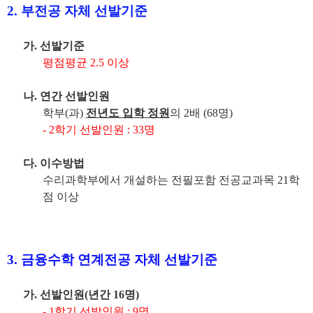
2.
부전공 자체 선발기준
가
.
선발기준
평점평균
2.5
이상
나
.
연간 선발인원
학부
(
과
)
전년도 입학
정원
의
2
배
(68
명
)
- 2
학기 선발인원
: 33
명
다
.
이수방법
수리과학부에서 개설하는 전필포함 전공교과목
21
학
점 이상
3.
금융수학 연계전공 자체 선발기준
가
.
선발인원
(
년간
16
명
)
- 1
학기 선발인원
: 9
명