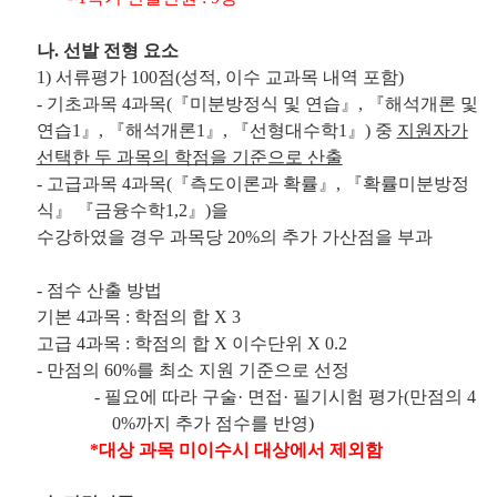
나
.
선발 전형 요소
1)
서류평가
100
점
(
성적
,
이수 교과목 내역 포함
)
-
기초과목
4
과목
(
『
미분방정식 및 연습
』
,
『
해석개론 및
연습
1
』
,
『
해석개론
1
』
,
『
선형대수학
1
』
)
중
지원자가
선택한 두 과목의 학점을 기준으로 산출
-
고급과목
4
과목
(
『
측도이론과 확률
』
,
『
확률미분방정
식
』 『
금융수학
1,2
』
)
을
수강하였을 경우 과목당
20%
의 추가 가산점을 부과
-
점수 산출 방법
기본
4
과목
:
학점의 합
X 3
고급
4
과목
:
학점의 합
X
이수단위
X 0.2
-
만점의
60%
를 최소 지원 기준으로 선정
.
-
필요에 따라 구술
·
면접
·
필기시험 평가
(
만점의
4
0%
까지 추가 점수를 반영
)
*
대상 과목 미이수시 대상에서 제외함