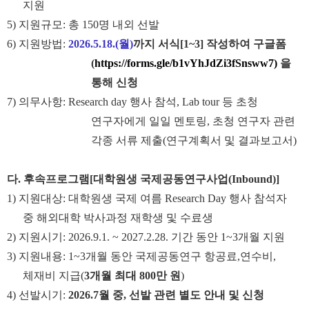
지원
5)
지원규모
:
총
150
명 내외 선발
6)
지원방법
:
2026.5.18.(월
)
까지 서식
[1~3]
작성하여 구글폼
(
https://forms.gle/b1vYhJdZi3fSnsww7)
을
통해 신청
7)
의무사항
: Research day
행사 참석
, Lab tour
등 초청
연구자에게 일일 멘토링
,
초청 연구자 관련
각종 서류 제출
(
연구계획서 및 결과보고서
)
다
.
후속프로그램
[
대학원생 국제공동연구사업
(Inbound)]
1)
지원대상
:
대학원생 국제 여름
Research Day
행사 참석자
중 해외대학 박사과정 재학생 및 수료생
2)
지원시기
:
2026.9.1. ~ 2027.2.28.
기간 동안
1~3
개월 지원
3)
지원내용
: 1~3
개월 동안 국제공동연구 항공료
,
연수비
,
체재비 지급
(
3
개월 최대
800
만 원
)
4)
선발시기
:
2026.7
월 중
,
선발 관련 별도 안내 및 신청