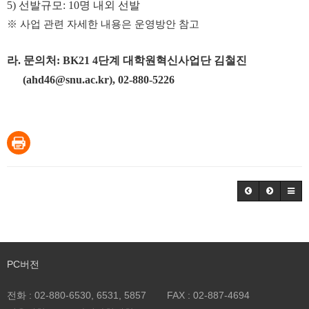
5)
선발규모
: 10
명 내외 선발
※
사업 관련 자세한 내용은 운영방안 참고
라
.
문의처
: BK21 4
단계 대학원혁신사업단 김철진
(ahd46@snu.ac.kr), 02-880-5226
PC버전
전화 :
02-880-6530, 6531, 5857
FAX :
02-887-4694