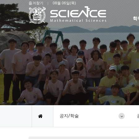
즐겨찾기
08월 06일(목)
학
공지/학술