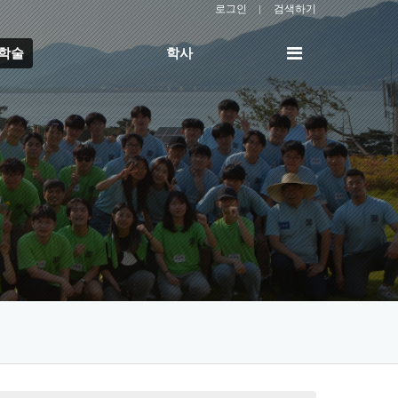
로그인
검색하기
전
/학술
학사
체
메
뉴