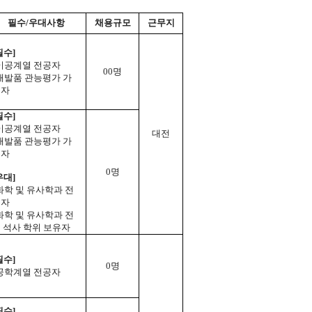
필수/우대사항
채용규모
근무지
필수]
이공계열 전공자
00명
개발품 관능평가 가
능자
필수]
이공계열 전공자
대전
개발품 관능평가 가
능자
0명
우대]
화학 및 유사학과 전
공자
화학 및 유사학과 전
 석사 학위 보유자
필수]
0명
공학계열 전공자
필수]