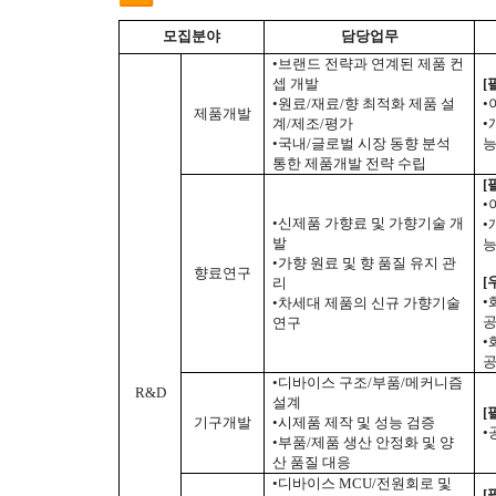
모집분야
담당업무
•브랜드 전략과 연계된 제품 컨
셉 개발
[
•원료/재료/향 최적화 제품 설
•
제품개발
계/제조/평가
•
•국내/글로벌 시장 동향 분석
통한 제품개발 전략 수립
[
•
•신제품 가향료 및 가향기술 개
•
발
•가향 원료 및 향 품질 유지 관
향료연구
[
리
•
•차세대 제품의 신규 가향기술
연구
•
공
•디바이스 구조/부품/메커니즘
R&D
설계
[
기구개발
•시제품 제작 및 성능 검증
•
•부품/제품 생산 안정화 및 양
산 품질 대응
•디바이스 MCU/전원회로 및
[