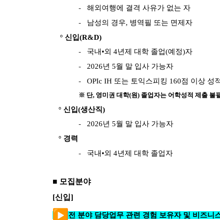
-
해외여행에 결격 사유가 없는 자
-
남성의 경우, 병역필 또는 면제자
° 신입(R&D)
-
국내•외 4년제 대학 졸업(예정)자
-
2026
년 5월 말 입사 가능자
-
OPIc IH
또는 토익스피킹 160점 이상 성
※ 단, 영미권 대학(원) 졸업자는 어학성적 제출 불
° 신입(생산직)
-
2026
년 5월 말 입사 가능자
° 경력
-
국내•외 4년제 대학 졸업자
■ 모집분야
[
신입]
전 분야 담당업무 관련 경험 보유자 및 비즈니