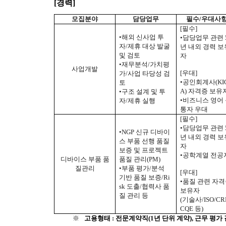
[
경력]
모집분야
담당업무
필수/우대사
[필수]
•해외 신사업 투
•담당업무 관련 
자/제휴 대상 발굴
년 내외 경력 보
및 검토
자
•재무분석/가치평
사업개발
[우대]
가/사업 타당성 검
•공인회계사(KI
토
A) 자격증 보유
•구조 설계 및 투
•비즈니스 영어
자/제휴 실행
통자 우대
[필수]
•담당업무 관련 
•NGP 신규 디바이
년 내외 경력 보
스 부품 선행 품질
자
보증 및 프로젝트
•공학계열 전공
디바이스 부품 품
품질 관리(PM)
질관리
•부품 평가/분석
[우대]
기반 품질 보증/Ri
•품질 관련 자
sk 도출/협력사 품
보유자
질 관리 등
(기술사/ISO/CR
CQE 등)
고용형태 : 전문계약직(1년 단위 계약), 근무 평
※