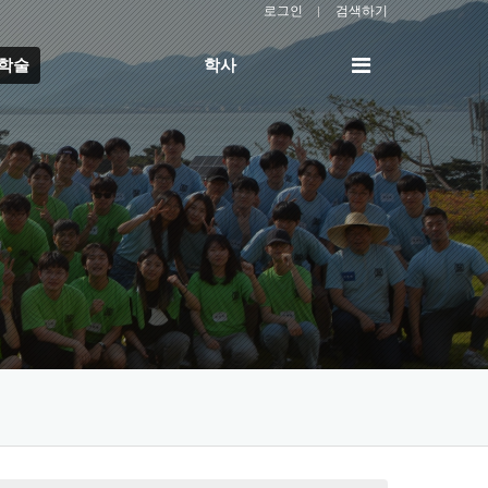
로그인
검색하기
전
/학술
학사
체
메
뉴