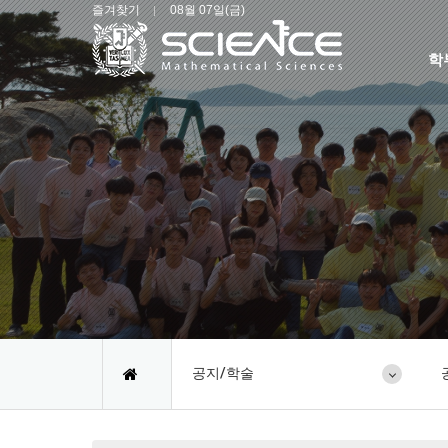
즐겨찾기
08월 07일(금)
학
공지/학술