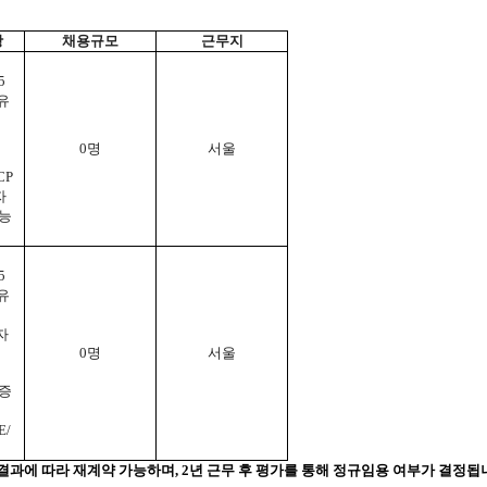
항
채용규모
근무지
5
유
0명
서울
CP
자
 능
5
유
자
0명
서울
격증
E/
가 결과에 따라 재계약 가능하며, 2년 근무 후 평가를 통해 정규임용 여부가 결정됩