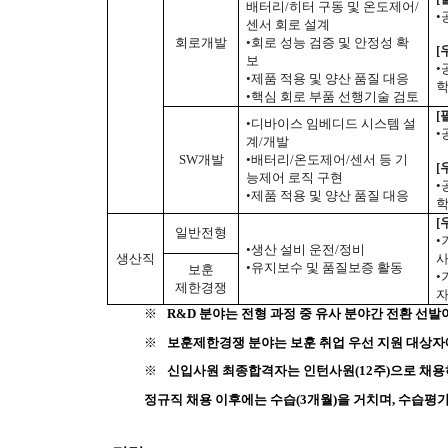
배터리/히터 구동 및 온도제어/
•
센서 회로 설계
회로개발
•회로 성능 검증 및 안정성 확
[
보
•
•제품 적용 및 양산 품질 대응
학
•핵심 회로 부품 선행기술 검토
[
•디바이스 임베디드 시스템 설
•
계/개발
SW개발
•배터리/온도제어/센서 등 기
[
능제어 로직 구현
•
•제품 적용 및 양산 품질 대응
학
[
일반전형
•
•생산 설비 운전/정비
생산직
사
•유지보수 및 품질보증 활동
보훈
•
제한경쟁
자
R&D
분야는 전형 과정 중 유사 분야간 전환 선발
※
보훈제한경쟁 분야는 보훈 취업 우선 지원 대상자에 
※
신입사원 최종합격자는 인턴사원(12주)으로 채용하
※
정규직 채용 이후에는 수습(3개월)을 거치며, 수습평