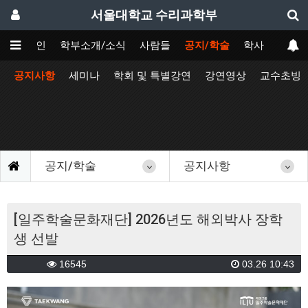
서울대학교 수리과학부
메인
학부소개/소식
사람들
공지/학술
학사
공지사항
세미나
학회 및 특별강연
강연영상
교수초빙
공지/학술
공지사항
[일주학술문화재단] 2026년도 해외박사 장학
생 선발
16545
03.26 10:43