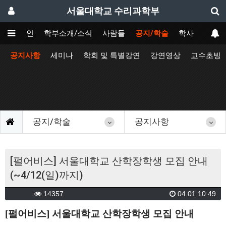
서울대학교 수리과학부
메인
학부소개/소식
사람들
공지/학술
학사
공지사항
세미나
학회 및 특별강연
강연영상
교수초빙
공지/학술
공지사항
[펄어비스] 서울대학교 산학장학생 모집 안내
(~4/12(일)까지)
14357
04.01 10:49
[
펄어비스] 서울대학교 산학장학생 모집 안내