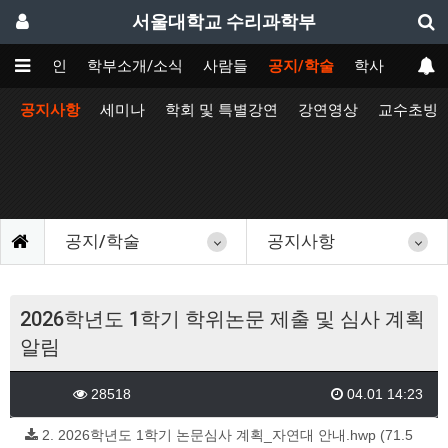
서울대학교 수리과학부
메인
학부소개/소식
사람들
공지/학술
학사
공지사항
세미나
학회 및 특별강연
강연영상
교수초빙
공지/학술
공지사항
2026학년도 1학기 학위논문 제출 및 심사 계획
알림
28518
04.01 14:23
2. 2026학년도 1학기 논문심사 계획_자연대 안내.hwp (71.5