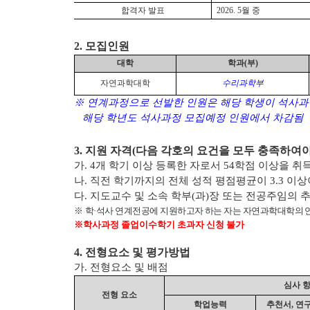
합격자 발표
2026. 5
월 중
2.
모집인원
대학
학과
(
부
)
자연과학대학
수리과학부
※
연계과정으로 선발한 인원은 해당 학생이 석사과
해당 학년도 석사과정 모집예정 인원에서 차감됨
3.
지원 자격
(
다음 각호의 요건을 모두 충족하여야
가
. 4
개 학기 이상 등록한 자로서
54
학점 이상을 취
나
.
직전 학기까지의 전체 성적 평점평균이
3.3
이상
다
.
지도교수 및 소속 학부
(
과
)
장 또는 전공주임의 추
※
학
·
석사 연계전공에 지원하고자 하는 자는 자연과학대학의 
※
​학​
사과정
졸업이수학기 초과자 신청 불가
4.
전형요소 및 평가방법
가
.
전형요소 및 배점
심사 
전형 요소
학업능력
추천서
,
연