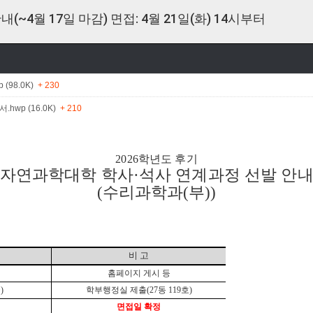
~4월 17일 마감) 면접: 4월 21일(화) 14시부터
(98.0K)
+ 230
wp (16.0K)
+ 210
2026
학년도 후기
자연과학대학 학사
·
석사 연계과정 선발 안
(
수리과학과
(
부
))
비 고
홈페이지 게시 등
금
)
학부행정실 제출
(27
동
119
호
)
면접일 확정