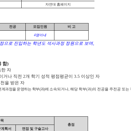
자연대 홈페이지
전공
모집인원
비 고
4
명이내
정으로 진입하는 학년도 석사과정 정원으로 보며
,
 함
)
득한 자
이거나 직전
2
개 학기 성적 평점평균이
3.5
이상인 자
천을 받은 자
연계과정을 운영하는 학부
(
과
)
에
소속되거나
,
해당 학부
(
과
)
의 전공을 주전공 또는
항목
총점
구계획서
면접 및 구술고사