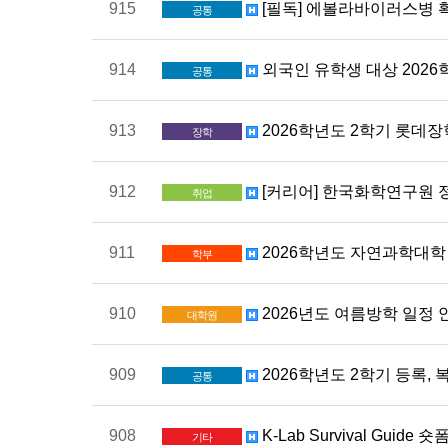
915
[필독] 에볼라바이러스병 확
공통
914
외국인 유학생 대상 202
공통
913
2026학년도 2학기 롯데장학
장학
912
[커리어] 한국화학연구원 정직
취업
911
2026학년도 자연과학대학
학부
910
2026년도 여름방학 일정 
대학원
909
2026학년도 2학기 등록, 
공통
908
K-Lab Survival Guid
기타