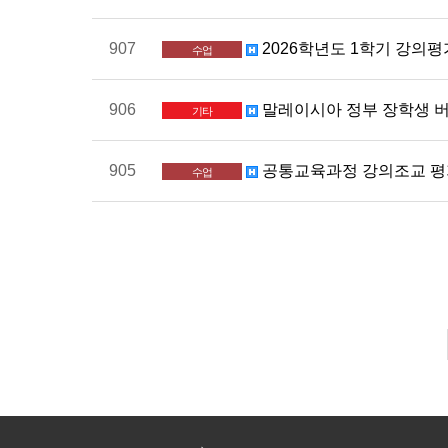
907
2026학년도 1학기 강의평가 
수업
906
말레이시아 정부 장학생 버디 모
기타
905
공통교육과정 강의조교 
수업