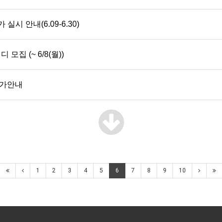
실시 안내(6.09-6.30)
집 (~ 6/8(월))
평가안내
1
2
3
4
5
6
7
8
9
10