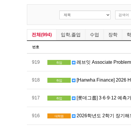
전체(994)
입학,졸업
수업
장학
번호
919
레브잇 Associate Problem 
취업
918
[Hanwha Finance] 2026 
취업
917
[롯데그룹] 3·6·9·12 예측
취업
916
2026학년도 2학기 장기해
대학원