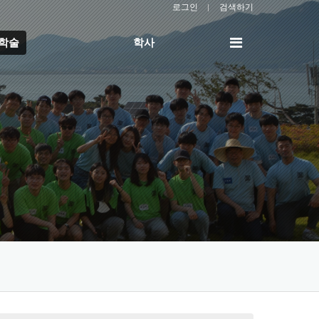
로그인
검색하기
전
/학술
학사
체
메
뉴