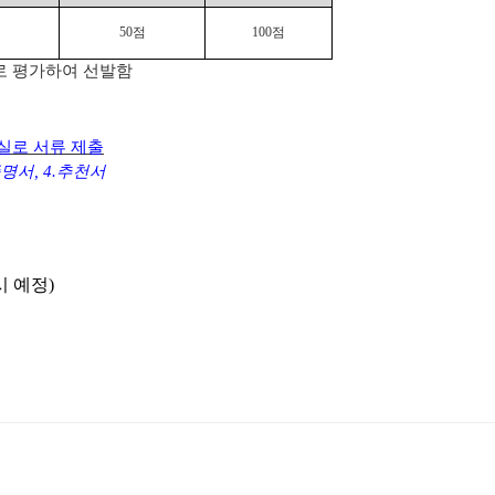
50
점
100
점
로 평가하여 선발함
실로 서류 제출
증명서
, 4.
추천서
시 예정
)