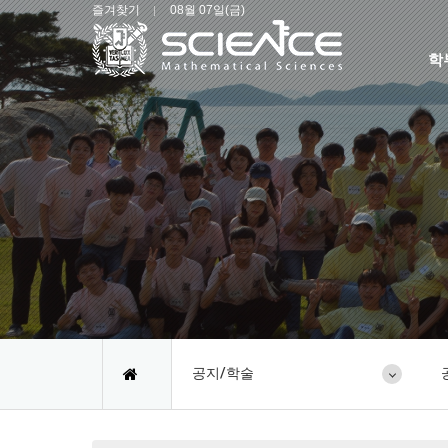
즐겨찾기
08월 07일(금)
학
공지/학술