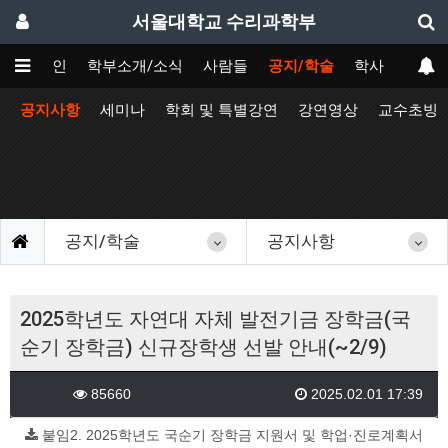
서울대학교 수리과학부
메인
학부소개/소식
사람들
공지/학술
학사
공지사항
세미나
학회 및 특별강연
강연영상
교수초빙
공지/학술
공지사항
2025학년도 자연대 자체 발전기금 장학금(국
순기 장학금) 신규장학생 선발 안내(~2/9)
85660
2025.02.01 17:39
붙임2. 2025학년도 국순기 장학금 지원서 및 학업·진로계획서