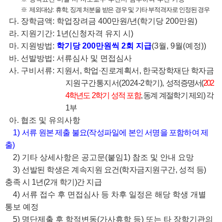
※
제외대상: 휴학, 징계 처분을 받은 경우 및 기타 부적격자로 인정된 경우
다. 장학금액: 학업장려금 400만원/년(학기당 200만원)
라. 지원기간: 1년(신청자격 유지 시)
마. 지원방법:
학기당 200만원씩 2회 지급
(3월, 9월(예정))
바. 선발방법: 서류심사 및 면접심사
사. 구비서류:
지원서, 학업·진로계획서, 한국장학재단 학자금
지원구간통지서(2024-2학기),
성적증명서(
202
4학년도 2학기 성적 포함
, 동계 계절학기 제외)
각
1부
아. 협조 및 유의사항
1)
서류 원본 제출 불요(작성파일에 본인 서명을 포함하여 제
출)
2) 기타 상세사항은 공고문(붙임1) 참조 및 안내 요망
3)
선발된 학생은 계속지원 요건(학자금지원구간, 성적 등)
충족 시 1년(2개 학기)간 지급
4) 서류 접수 후 면접심사 등 차후 일정은 해당 학생 개별
통보 예정
5) 명단제출 후 학적변동(가사휴학 등) 또는 타 장학기관의