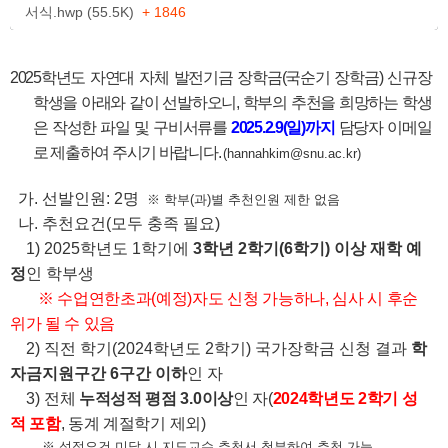
서식.hwp (55.5K)
+ 1846
2025학년도 자연대 자체 발전기금 장학금(국순기 장학금) 신규장
학생을 아래와 같이 선발하오니, 학부의 추천을 희망하는 학생
은 작성한 파일 및 구비서류를
2025.2.9(일)까지
담당자 이메일
로 제출하여 주시기 바랍니다.
(hannahkim@snu.ac.kr)
가. 선발인원: 2명
※ 학부(과)별 추천인원 제한 없음
나. 추천요건(모두 충족 필요)
1) 2025학년도 1학기에
3학년 2학기(6학기) 이상 재학 예
정
인 학부생
※ 수업연한초과(예정)자도 신청 가능하나, 심사 시 후순
위가 될 수 있음
2) 직전 학기(2024학년도 2학기) 국가장학금 신청 결과
학
자금지원구간 6구간 이하
인 자
3)
전체
누적성적 평점 3.0이상
인 자(
2024학년도 2학기 성
적 포함
, 동계 계절학기 제외)
※ 성적요건 미달 시 지도교수 추천서 첨부하여 추천 가능