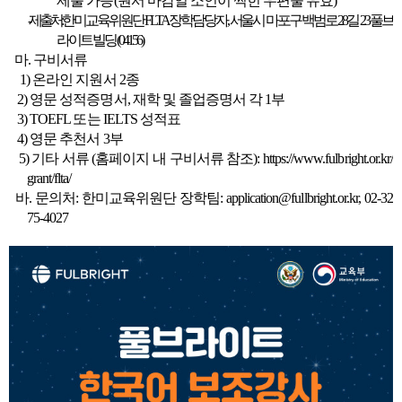
제출 가능(원서 마감일 소인이 찍힌 우편물 유효)
- 제출처:
한미교육위원단 FLTA 장학담당자, 서울시 마포구 백범로 28길 23 풀브
라이트 빌딩 (04156)
마. 구비서류
1) 온라인 지원서 2종
2) 영문 성적증명서, 재학 및 졸업증명서 각 1부
3) TOEFL 또는 IELTS 성적표
4) 영문 추천서 3부
5) 기타 서류 (홈페이지 내 구비서류 참조):
https://www.fulbright.or.kr/
grant/flta/
바. 문의처: 한미교육위원단 장학팀:
application@fullbright.or.kr
, 02-32
75-4027