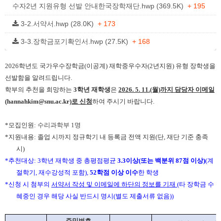
수자2년 지원유형 선발 안내한국장학재단.hwp (369.5K)
+ 195
3-2.서약서.hwp (28.0K)
+ 173
3-3.장학금포기확인서.hwp (27.5K)
+ 168
2026학년도 국가우수장학금
(
이공계
)
재학중우수자
(2
년지원
)
유형 장학생을
선발함을 알려드립니다
.
학부의 추천을 희망하는
3
학년
재학생
은
2026. 5. 11.(월)
까지
담당자 이메일
(
hannahkim@snu.ac.kr)
로 신청
하여 주시기 바랍니다
.
*
모집인원
:
수리과학부
1
명
*
지원내용
:
졸업 시까지 정규학기 내 등록금 전액 지원
(
단
,
재단 기준 충족
시
)
*
추천대상
: 3
학년 재학생 중 총평점평균
3.3
이상(또는 백분위 87점 이상)
(
계
절학기, 재수강성적 포함
),
52
학점 이상 이수
한 학생
*신청 시 첨부의
서약서 작성 및 이메일에 하단의 정보를 기재
(타 장학금 수
혜중인 경우 해당 사실 반드시 명시(별도 제출서류 없음))
주민번호