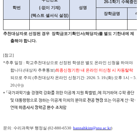
26-1학기 수혜중인
학번
(-없이 기재)
성명
장학금명
수
(텍스트 셀서식 설정)
추천대상자로 선정된 경우
장학금포기확인서
(
해당자
)
를
별도 기한내에 제
출해야 합니다.
[참고]
*
추후 일정 :
학교추천대상으로 선정된 학생은 별도 온라인 신청을 하여야
합니다
.(대상자
추후통보)
최종신청기한 내 온라인 미신청 시 자동탈락
되므로 주의
(
추천대상자 온라인 신청기간: 2026. 5. 19.(화) 오후 1시 ~ 5.
20.(수))
* 「국가과학기술 경쟁력 강화를 위한 이공계 지원 특별법」에 의거하여 수학 중단
및 대통령령으로 정하는
이공계 이외의 분야로
전공 변경
또는 이공계 산·학·
연에
미종사시 장학금 환수 조치
함
문의:
수리과학부 행정실 (02-880-6530
hannahkim@snu.ac.kr
)