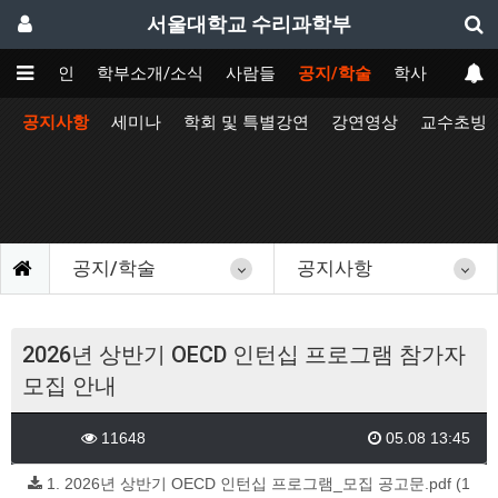
서울대학교 수리과학부
메인
학부소개/소식
사람들
공지/학술
학사
공지사항
세미나
학회 및 특별강연
강연영상
교수초빙
공지/학술
공지사항
2026년 상반기 OECD 인턴십 프로그램 참가자
모집 안내
11648
05.08 13:45
1. 2026년 상반기 OECD 인턴십 프로그램_모집 공고문.pdf (1