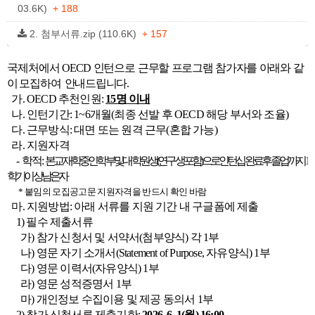
03.6K)
+ 188
2. 첨부서류.zip (110.6K)
+ 157
국제처에서 OECD 인턴으로
근무할 프로그램 참가자를 아래와 같
이 모집하여 안내드립니다.
가. OECD 추천인원:
15명 이내
나. 인턴기간: 1~
6개월(최종 선발 후 OECD 해당 부서와 조율)
다. 근무방식: 대면 또는 원격 근무(혼합 가능)
라. 지원자격
-
학적:
본교 재학중인 학부 및 대학원생(연구생 포함)으로 인턴십 완료 후 졸업까지 1
학기 이상 남은 자
* 붙임의 모집공고문 지원자격을 반드시 확인 바람
마.
지원방법: 아래 서류를 지원 기간 내 구글폼에 제출
1) 필수 제출서류
가) 참가 신청서 및 서약서(첨부양식) 각 1부
나) 영문 자기 소개서(Statement of Purpose, 자유양식) 1부
다) 영문 이력서(자유양식) 1부
라) 영문 성적증명서 1부
마) 개인정보 수집이용 및 제공 동의서 1부
2) 참가 신청서류 제출기한:
2026. 6. 1(월) 16:00