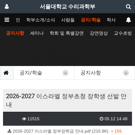
서울대학교 수리과학부
메인
학부소개/소식
사람들
공지/학술
학사
공지사항
세미나
학회 및 특별강연
강연영상
교수초빙
공지/학술
공지사항
2026-2027 이스라엘 정부초청 장학생 선발 안
내
11515
05.12 14:48
2026-2027 이스라엘 정부장학금 안내.pdf (216.8K)
+ 155