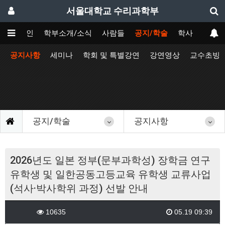
서울대학교 수리과학부
메인
학부소개/소식
사람들
공지/학술
학사
공지사항
세미나
학회 및 특별강연
강연영상
교수초빙
공지/학술
공지사항
2026년도 일본 정부(문부과학성) 장학금 연구
유학생 및 일한공동고등교육 유학생 교류사업
(석사·박사학위 과정) 선발 안내
10635
05.19 09:39