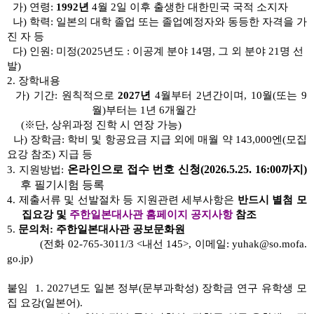
가) 연령:
1992년
4월 2일 이후 출생한 대한민국 국적 소지자
나) 학력: 일본의 대학 졸업 또는 졸업예정자와 동등한 자격을 가
진 자 등
다) 인원: 미정(2025년도 : 이공계 분야 14명, 그 외 분야 21명 선
발)
2. 장학내용
가) 기간: 원칙적으로
2027년
4월부터 2년간이며, 10월(또는 9
월)부터는 1년 6개월간
(※단, 상위과정 진학 시 연장 가능)
나) 장학금: 학비 및 항공요금 지급 외에 매월 약 143,000엔(모집
요강 참조) 지급 등
온라인으로 접수 번호 신청(2026.5.25. 16:00까지)
3. 지원방법:
후 필기시험 등록
4. 제출서류 및 선발절차 등 지원관련 세부사항은
반드시 별첨 모
집요강 및
주한일본대사관 홈페이지 공지사항
참조
5.
문의처: 주한일본대사관 공보문화원
(전화 02-765-3011/3 <내선 145>, 이메일: yuhak@so.mofa.
go.jp)
붙임 1. 2027년도 일본 정부(문부과학성) 장학금 연구 유학생 모
집 요강(일본어).