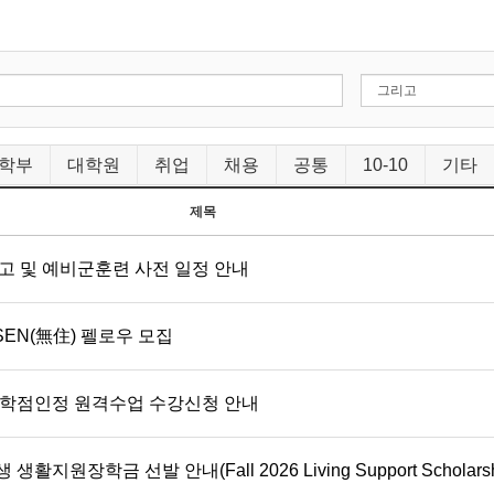
학부
대학원
취업
채용
공통
10-10
기타
제목
 및 예비군훈련 사전 일정 안내
EN(無住) 펠로우 모집
무 학점인정 원격수업 수강신청 안내
원장학금 선발 안내(Fall 2026 Living Support Scholarship