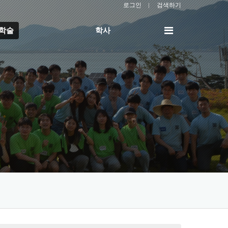
로그인
검색하기
전
/학술
학사
체
메
뉴