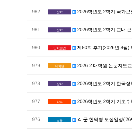
982
2026학년도 2학기 국가근
장학
981
2026학년도 2학기 교내 근로
장학
980
제80회 후기(2026년 8
입학,졸업
979
2026-2 대학원 논문지도
대학원
978
2026학년도 2학기 한국장
장학
977
2026학년도 2학기 기초
학부
976
각 군 현역병 모집일정('26
공통