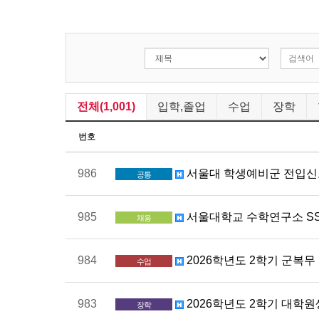
전체(1,001)
입학,졸업
수업
장학
번호
986
서울대 학생예비군 전입신고
공통
985
서울대학교 수학연구소 SS
채용
984
2026학년도 2학기 군복
수업
983
2026학년도 2학기 대학원생 생활지
장학