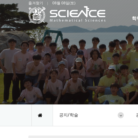
즐겨찾기
08월 08일(토)
학
공지/학술