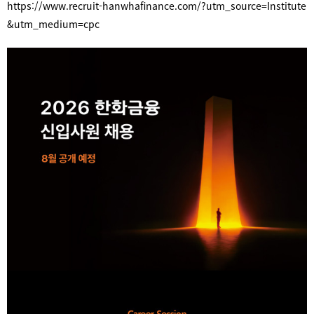
https://www.recruit-
hanwhafinance.com/?utm_source=
Institute
&utm_medium=cpc