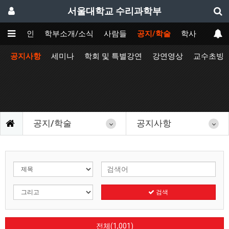
서울대학교 수리과학부
메인
학부소개/소식
사람들
공지/학술
학사
공지사항
세미나
학회 및 특별강연
강연영상
교수초빙
공지/학술
공지사항
검색
전체(1,001)