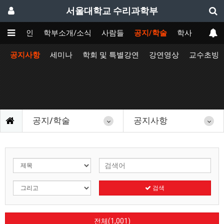
서울대학교 수리과학부
메인
학부소개/소식
사람들
공지/학술
학사
공지사항
세미나
학회 및 특별강연
강연영상
교수초빙
공지/학술
공지사항
검색
전체(1,001)