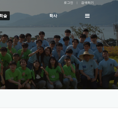
로그인
검색하기
전
/학술
학사
체
메
뉴