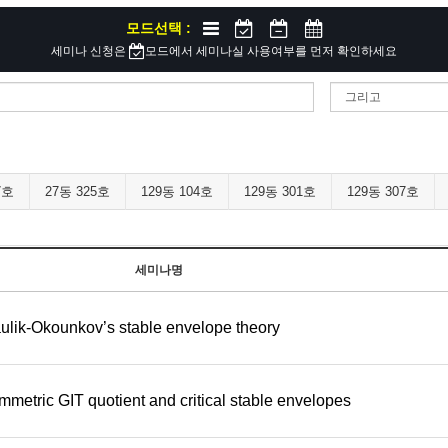
모드선택 :
세미나 신청은
모드에서 세미나실 사용여부를 먼저 확인하세요
7호
27동 325호
129동 104호
129동 301호
129동 307호
세미나명
lik-Okounkov’s stable envelope theory
metric GIT quotient and critical stable envelopes