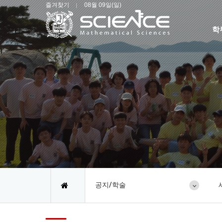
즐겨찾기
08월 09일(일)
학
공지/학술