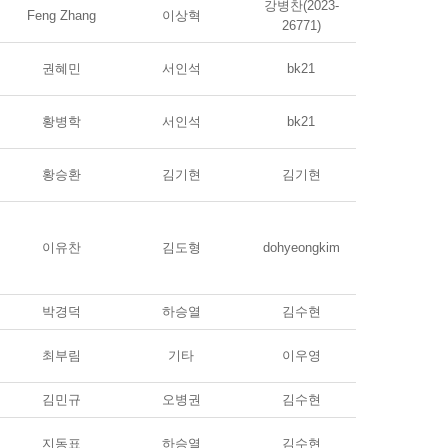
강병찬(2023-
Feng Zhang
이상혁
26771)
권혜민
서인석
bk21
황병학
서인석
bk21
황승환
김기현
김기현
이유찬
김도형
dohyeongkim
박경덕
하승열
김수현
최부림
기타
이우영
김민규
오병권
김수현
지동표
하승열
김수현