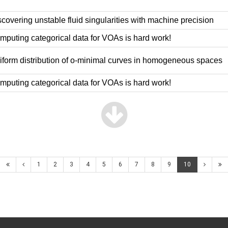
covering unstable fluid singularities with machine precision
puting categorical data for VOAs is hard work!
form distribution of o-minimal curves in homogeneous spaces
puting categorical data for VOAs is hard work!
1
2
3
4
5
6
7
8
9
10