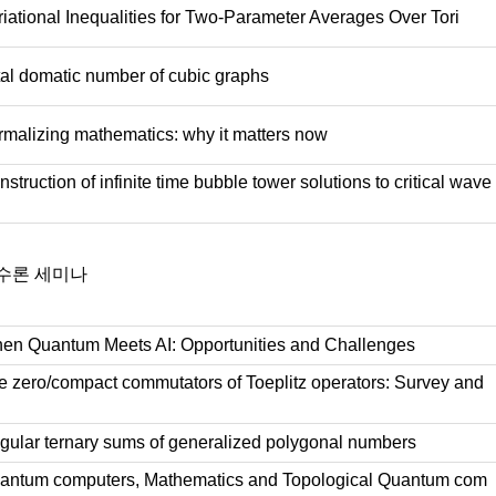
iational Inequalities for Two-Parameter Averages Over Tori
al domatic number of cubic graphs
malizing mathematics: why it matters now
struction of infinite time bubble tower solutions to critical wave
수론 세미나
n Quantum Meets AI: Opportunities and Challenges
 zero/compact commutators of Toeplitz operators: Survey and
ular ternary sums of generalized polygonal numbers
ntum computers, Mathematics and Topological Quantum com