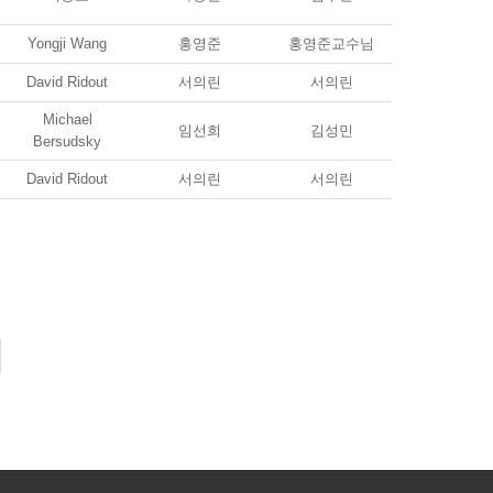
Yongji Wang
홍영준
홍영준교수님
David Ridout
서의린
서의린
Michael
임선희
김성민
Bersudsky
David Ridout
서의린
서의린