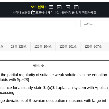
모드선택 :
세미나 신청은
모드에서 세미나실 사용여부를 먼저 확인하세요
7호
27동 325호
129동 104호
129동 301호
129동 307호
세미나명
the partial regularity of suitable weak solutions to the equation
fluids with $p>2$}
stence for a steady-state $p(u)$-Laplacian system with Applica
rocessing
ge deviations of Brownian occupation measures with large int