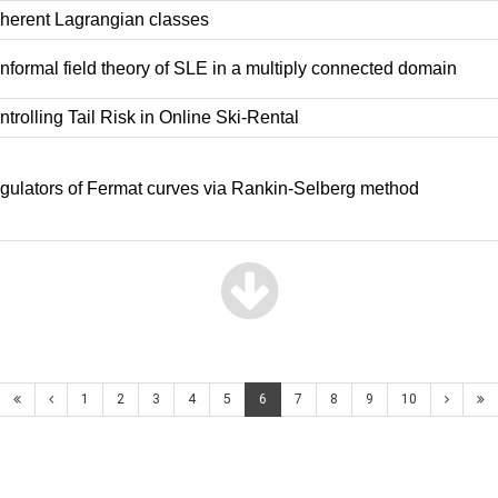
erent Lagrangian classes
formal field theory of SLE in a multiply connected domain
trolling Tail Risk in Online Ski-Rental
ulators of Fermat curves via Rankin-Selberg method
1
2
3
4
5
6
7
8
9
10