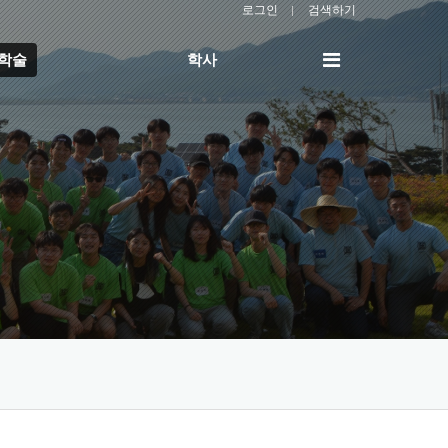
로그인
검색하기
전
/학술
학사
체
메
뉴