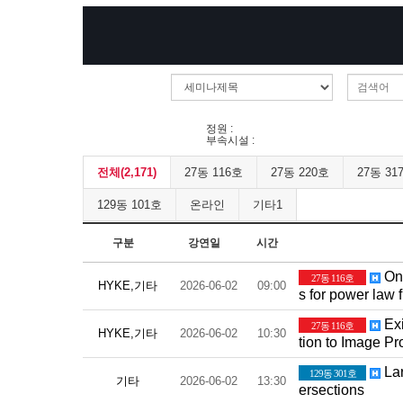
정원 :
부속시설 :
전체(2,171)
27동 116호
27동 220호
27동 31
129동 101호
온라인
기타1
구분
강연일
시간
On 
27동 116호
HYKE,기타
2026-06-02
09:00
s for power law 
Exi
27동 116호
HYKE,기타
2026-06-02
10:30
tion to Image P
Lar
129동 301호
기타
2026-06-02
13:30
ersections