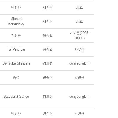
박강래
서인석
bk21
Michael
서인석
bk21
Bersudsky
이재문(2025-
김영헌
하승열
28998)
Tai-Ping Liu
하승열
사무장
Densuke Shiraishi
김도형
dohyeongkim
송경
변순식
임민규
Satyabrat Sahoo
김도형
dohyeongkim
박정태
변순식
임민규