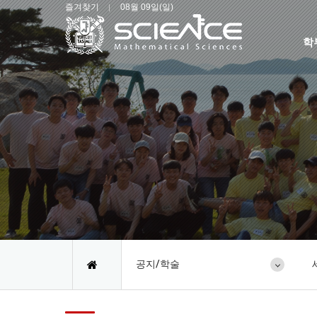
즐겨찾기
08월 09일(일)
학
공지/학술