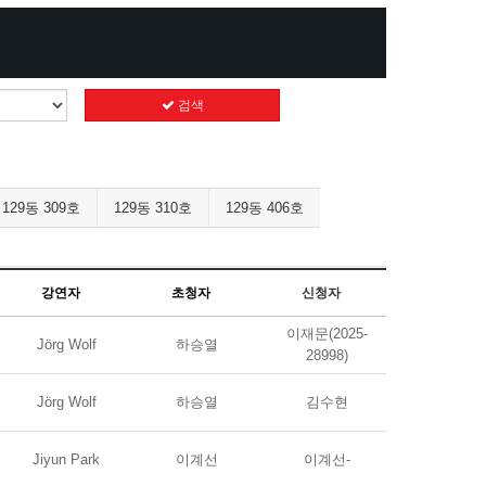
검색
129동 309호
129동 310호
129동 406호
강연자
초청자
신청자
이재문(2025-
Jörg Wolf
하승열
28998)
Jörg Wolf
하승열
김수현
Jiyun Park
이계선
이계선-