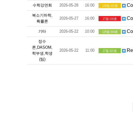
Coh
수학강연회
2026-05-28
16:00
129동 101호
복소기하학,
Con
2026-05-27
16:00
27동 116호
확률론
Con
기타
2026-05-22
10:00
129동 104호
정수
론,DASOM,
Reg
2026-05-22
11:00
27동 325호
학부생,학생
(팀)