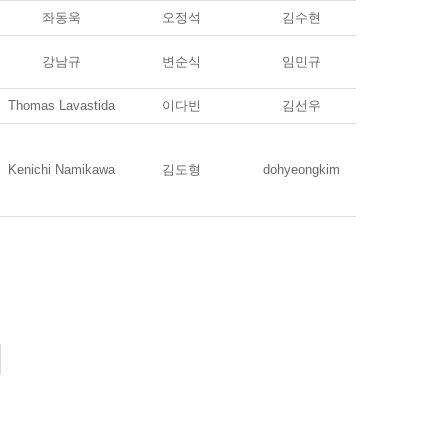
좌동욱
오정석
김수현
강남규
변순식
임민규
Thomas Lavastida
이다빈
김선우
Kenichi Namikawa
김도형
dohyeongkim