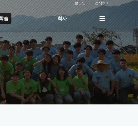
로그인
검색하기
전
/학술
학사
체
메
뉴