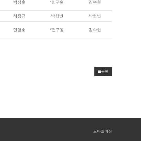
박정훈
*연구원
김수현
허정규
박형빈
박형빈
민영호
*연구원
김수현
목록
모바일버전