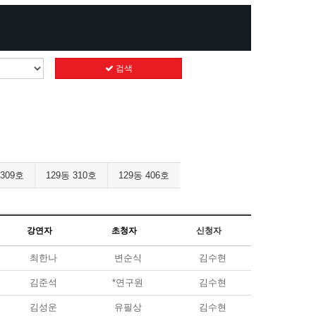
검색
 309호
129동 310호
129동 406호
강연자
초청자
신청자
최한나
변순식
김수현
김준석
*연구원
김수현
김성운
유필상
김수현