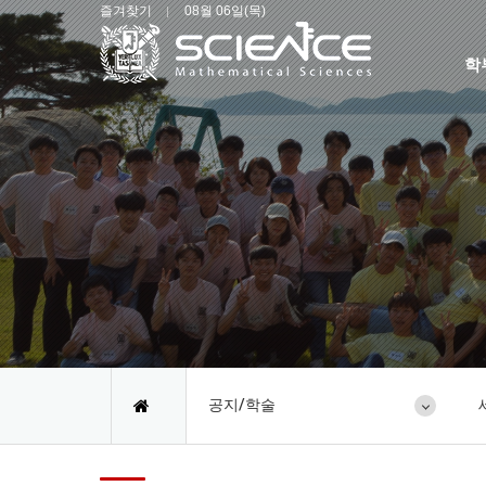
즐겨찾기
08월 06일(목)
학
공지/학술