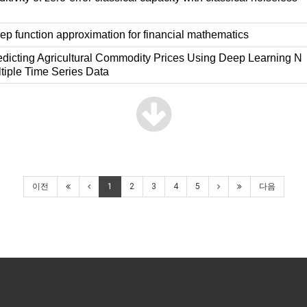
p function approximation for financial mathematics
dicting Agricultural Commodity Prices Using Deep Learning N
tiple Time Series Data
이전
1
2
3
4
5
다음