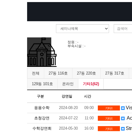
정원 : -
부속시설 : -
전체
27동 116호
27동 220호
27동 317호
129동 101호
온라인
기타1(62)
구분
강연일
시간
Vis
응용수학
2024-08-20
09:00
기타1
Acy
초청강연
2024-07-22
11:00
기타1
Str
수학강연회
2024-05-30
16:00
기타1