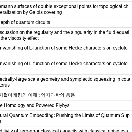
mann surfaces of double exceptional points for topological chi
neralization by Galois covering
epth of quantum circuits
cussion on the regularity and the singularity in the fluid equati
the viscosity effect
vanishing of L-function of some Hecke characters on cycloto
vanishing of L-function of some Hecke characters on cycloto
ctrally-large scale geometry and symplectic squeezing in cota
torus
지털마케팅의 이해 : 양자과학의 응용
e Homology and Powered Flybys
ral Quantum Embedding: Pushing the Limits of Quantum Sup
g
itivity of zero-error classical capacity with classical noiseless