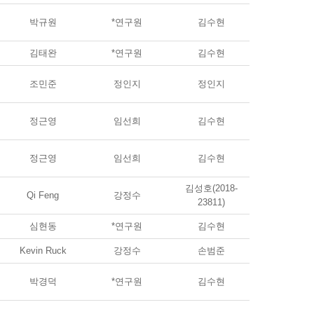
박규원
*연구원
김수현
김태완
*연구원
김수현
조민준
정인지
정인지
정근영
임선희
김수현
정근영
임선희
김수현
김성호(2018-
Qi Feng
강정수
23811)
심현동
*연구원
김수현
Kevin Ruck
강정수
손범준
박경덕
*연구원
김수현