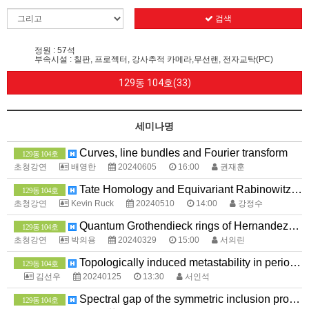
검색
정원 : 57석
부속시설 : 칠판, 프로젝터, 강사추적 카메라,무선랜, 전자교탁(PC)
129동 104호(33)
세미나명
Curves, line bundles and Fourier transform
129동 104호
초청강연
배영한
20240605
16:00
권재훈
Tate Homology and Equivariant Rabinowitz Floer Homology
129동 104호
초청강연
Kevin Ruck
20240510
14:00
강정수
Quantum Grothendieck rings of Hernandez-Leclerc Categories
129동 104호
초청강연
박의용
20240329
15:00
서의린
Topologically induced metastability in periodic XY chain
129동 104호
김선우
20240125
13:30
서인석
Spectral gap of the symmetric inclusion process: non-log-concave regime
129동 104호