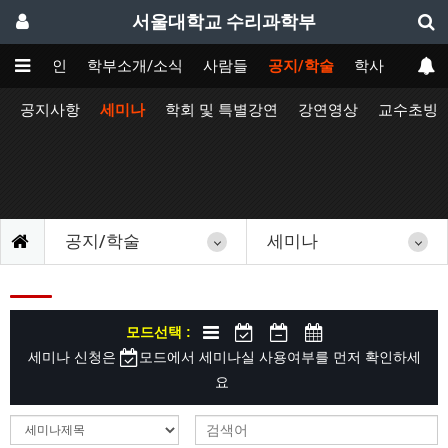
서울대학교 수리과학부
메인
학부소개/소식
사람들
공지/학술
학사
공지사항
세미나
학회 및 특별강연
강연영상
교수초빙
공지/학술
세미나
모드선택 :
세미나 신청은
모드에서 세미나실 사용여부를 먼저 확인하세
요