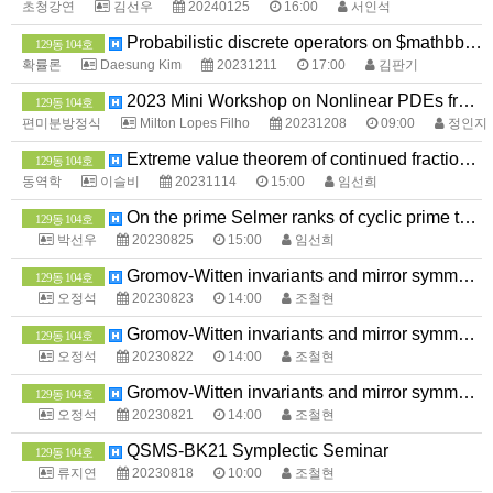
초청강연
김선우
20240125
16:00
서인석
Probabilistic discrete operators on $mathbb{Z}^d$
129동 104호
확률론
Daesung Kim
20231211
17:00
김판기
2023 Mini Workshop on Nonlinear PDEs from Fluid Mechanics
129동 104호
편미분방정식
Milton Lopes Filho
20231208
09:00
정인지
Extreme value theorem of continued fractions and geodesic flows
129동 104호
동역학
이슬비
20231114
15:00
임선희
On the prime Selmer ranks of cyclic prime twist families of elliptic curves over global function fields
129동 104호
박선우
20230825
15:00
임선희
Gromov-Witten invariants and mirror symmetry
129동 104호
오정석
20230823
14:00
조철현
Gromov-Witten invariants and mirror symmetry
129동 104호
오정석
20230822
14:00
조철현
Gromov-Witten invariants and mirror symmetry
129동 104호
오정석
20230821
14:00
조철현
QSMS-BK21 Symplectic Seminar
129동 104호
류지연
20230818
10:00
조철현