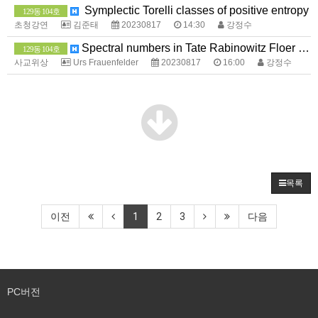
Symplectic Torelli classes of positive entropy
129동 104호
초청강연
김준태
20230817
14:30
강정수
Spectral numbers in Tate Rabinowitz Floer Homology 2
129동 104호
사교위상
Urs Frauenfelder
20230817
16:00
강정수
목록
이전
1
2
3
다음
PC버전