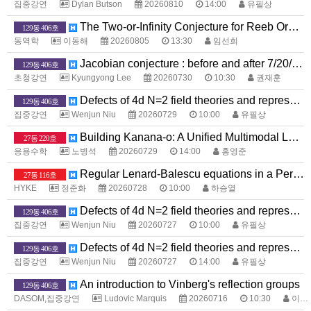
집중강연
Dylan Butson
20260810
14:00
유필상
The Two-or-Infinity Conjecture for Reeb Orbits
129동 406호
동역학
이동해
20260805
13:30
임선희
Jacobian conjecture : before and after 7/20/2026
129동 406호
초청강연
Kyungyong Lee
20260730
10:30
권재훈
Defects of 4d N=2 field theories and representation theory
129동 406호
집중강연
Wenjun Niu
20260729
10:00
유필상
Building Kanana-o: A Unified Multimodal Language Model that Sees, Hears, and Speaks
27동 220호
응용수학
노병석
20260729
14:00
홍영준
Regular Lenard-Balescu equations in a Periodic Box
27동 116호
HYKE
정준화
20260728
10:00
하승열
Defects of 4d N=2 field theories and representation theory
129동 406호
집중강연
Wenjun Niu
20260727
10:00
유필상
Defects of 4d N=2 field theories and representation theory
129동 406호
집중강연
Wenjun Niu
20260727
14:00
유필상
An introduction to Vinberg's reflection groups
129동 406호
DASOM,집중강연
Ludovic Marquis
20260716
10:30
이계선