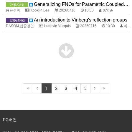
Generalizing FNOs for Parametric Coupled Systems
27동 325호
응용수학
Kookjin Lee
20260716
10:30
홍영준
An introduction to Vinberg's reflection groups
129동 406호
DASOM,집중강연
Ludovic Marquis
20260715
10:30
이계선
1
2
3
4
5
PC버전