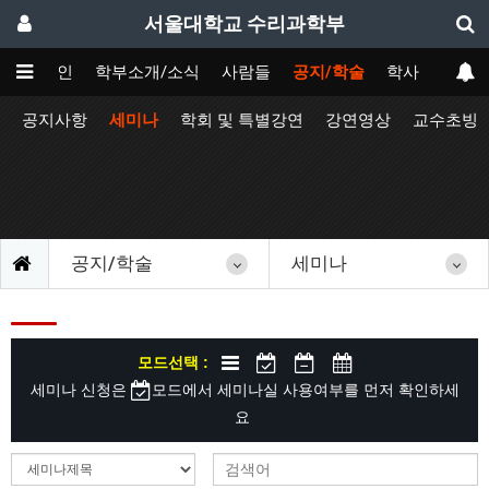
서울대학교 수리과학부
메인
학부소개/소식
사람들
공지/학술
학사
공지사항
세미나
학회 및 특별강연
강연영상
교수초빙
공지/학술
세미나
모드선택 :
세미나 신청은
모드에서 세미나실 사용여부를 먼저 확인하세
요