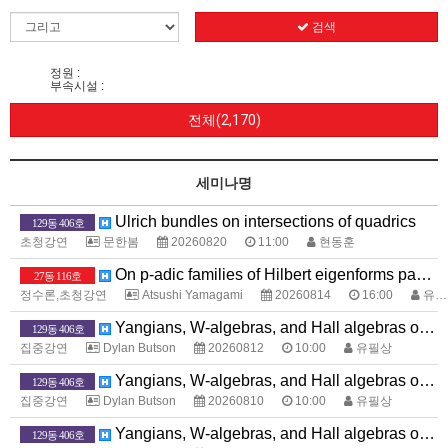
검색
정원 :
부속시설 :
전체(2,170)
세미나명
Ulrich bundles on intersections of quadrics
129동 406호
초청강연
문한봄
20260820
11:00
현동훈
On p-adic families of Hilbert eigenforms passing through the base change of a p-supercuspidal newform
27동 116호
정수론,초청강연
Atsushi Yamagami
20260814
16:00
유화종
Yangians, W-algebras, and Hall algebras of toric Calabi-Yau threefolds
129동 406호
집중강연
Dylan Butson
20260812
10:00
유필상
Yangians, W-algebras, and Hall algebras of toric Calabi-Yau threefolds
129동 406호
집중강연
Dylan Butson
20260810
10:00
유필상
Yangians, W-algebras, and Hall algebras of toric Calabi-Yau threefolds
129동 406호