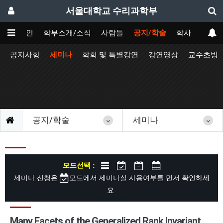
서울대학교 수리과학부
메인
학부소개/소식
사람들
공지/학술
학사
공지사항
세미나
학회 및 특별강연
강연영상
교수초빙
공지/학술
세미나
모드선택 :
세미나 신청은
모드에서 세미나실 사용여부를 먼저 확인하세
요
Many Facets of the Generalized Rank Invariant