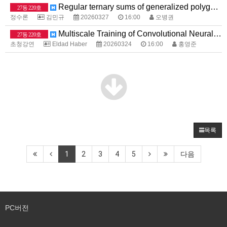
Regular ternary sums of generalized polygonal numbers
27동 220호
정수론
김민규
20260327
16:00
오병권
Multiscale Training of Convolutional Neural Networks
27동 220호
초청강연
Eldad Haber
20260324
16:00
홍영준
목록
1
2
3
4
5
다음
PC버전