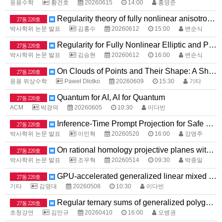
응용수학
황건호
20260615
14:00
홍영준
Regularity theory of fully nonlinear anisotropic equations with nonstandard growth
27동 220호
박사학위 논문 발표
김홍수
20260612
15:00
변순식
Regularity for Fully Nonlinear Elliptic and Parabolic Equations with Singular Absorption Terms
27동 220호
박사학위 논문 발표
김승현
20260612
16:00
변순식
On Clouds of Points and Their Shape: A Short Introduction to Topological Data Analysis
27동 220호
응용 위상수학
Paweł Dłotko
20260609
15:30
기타
Quantum for AI, AI for Quantum
27동 220호
ACM
박경덕
20260605
10:30
이다빈
Inference-Time Prompt Projection for Safe Text-to-Image Generation with Total Variation Guarantees
27동 220호
박사학위 논문 발표
이민혁
20260520
16:00
강명주
On rational homology projective planes with quotient singularities
27동 220호
박사학위 논문 발표
조우혁
20260514
09:30
박종일
GPU-accelerated generalized linear mixed models for biobank-scale association studies
27동 220호
기타
김영대
20260508
10:30
이다빈
Regular ternary sums of generalized polygonal numbers
27동 220호
초청강연
김민규
20260410
16:00
오병권