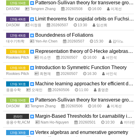
Patterson-Sullivan theory for transverse groups
129동 104호
DASOM
Tengren Zhang
20260508
16:00
이계선
Limit theorems for cuspidal orbits on Fuchsian groups
129동 406호
DASOM
이정원
20260507
13:30
임선희
Boundedness of Foliations
129동 406호
대수기하학
Yen-An Chen
20260507
15:30
김다노
Representation theory of 0-Hecke algebras and quasisymmetric functions
129동 101호
Rookies Pitch
이소연
20260507
16:00
서인석
Introduction to Symmetric Function Theory
129동 101호
Rookies Pitch
최현재
20260507
16:30
서인석
Machine learning approaches for efficient data assimilation and protein screening
129동 301호
응용수학
오재민
20260506
11:00
홍영준
Patterson-Sullivan theory for transverse groups
129동 104호
DASOM
Tengren Zhang
20260506
16:00
이계선
Margin-Based Thresholds for Learnability in Online Strategic Classification
온라인
응용수학,ACM
Nam Ho-Nguyen
20260501
10:30
이다빈
Vertex algebras and enumerative geometry
129동 309호