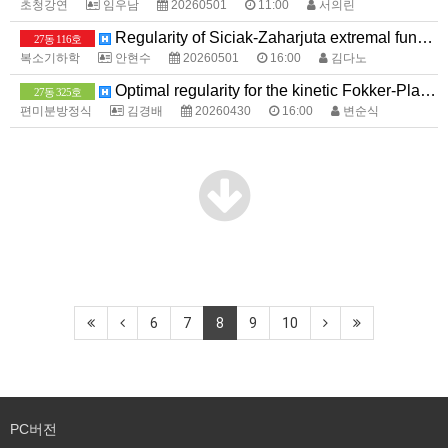
초청강연
임우남
20260501
11:00
서의린
Regularity of Siciak-Zaharjuta extremal functions on compact Hermitian manifolds
27동 116호
복소기하학
안현수
20260501
16:00
김다노
Optimal regularity for the kinetic Fokker-Planck equation near the boundary
27동 325호
편미분방정식
김경배
20260430
16:00
변순식
6
7
8
9
10
PC버전