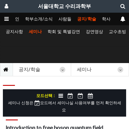
서울대학교 수리과학부
메인
학부소개/소식
사람들
공지/학술
학사
공지사항
세미나
학회 및 특별강연
강연영상
교수초빙
공지/학술
세미나
모드선택 :
세미나 신청은
모드에서 세미나실 사용여부를 먼저 확인하세
요
Introduction to free boson quantum field