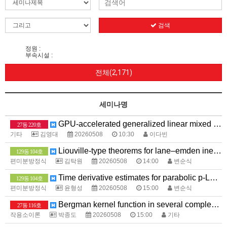
검색
정원 :
부속시설 :
전체(2,171)
세미나명
GPU-accelerated generalized linear mixed models for biobank-scale association studies
27동 220호
기타
김영대
20260508
10:30
이다빈
Liouville-type theorems for lane–emden inequalities involving nonlocal operators
129동 104호
편미분방정식
김탁원
20260508
14:00
변순식
Time derivative estimates for parabolic p-Laplace equations and applications to optimal regularity
129동 104호
편미분방정식
윤형성
20260508
15:00
변순식
Bergman kernel function in several complex variables
27동 116호
작용소이론
박종도
20260508
15:00
기타