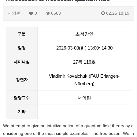
서의린
0
6663
02.25 18:19
초청강연
구분
2026-03-03(화) 13:00~14:30
일정
27동 116호
세미나실
Vladimir Kovalchuk (FAU Erlangen-
강연자
Nürnberg)
서의린
담당교수
기타
We attempt to give an intuitive notion of a quantum field theory by c
onsidering one of the most simple examples - the free boson. We in