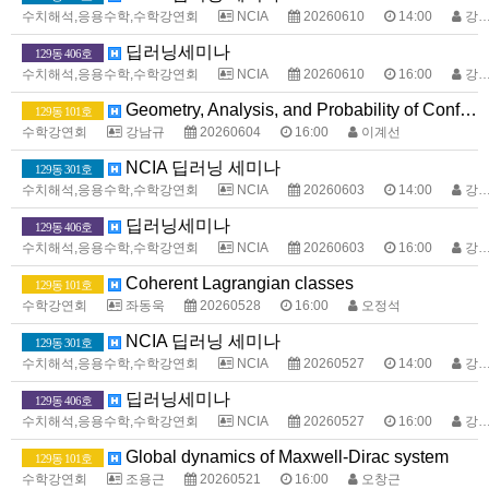
수치해석,응용수학,수학강연회
NCIA
20260610
14:00
강명주
딥러닝세미나
129동 406호
수치해석,응용수학,수학강연회
NCIA
20260610
16:00
강명주
Geometry, Analysis, and Probability of Conformal Fields
129동 101호
수학강연회
강남규
20260604
16:00
이계선
NCIA 딥러닝 세미나
129동 301호
수치해석,응용수학,수학강연회
NCIA
20260603
14:00
강명주
딥러닝세미나
129동 406호
수치해석,응용수학,수학강연회
NCIA
20260603
16:00
강명주
Coherent Lagrangian classes
129동 101호
수학강연회
좌동욱
20260528
16:00
오정석
NCIA 딥러닝 세미나
129동 301호
수치해석,응용수학,수학강연회
NCIA
20260527
14:00
강명주
딥러닝세미나
129동 406호
수치해석,응용수학,수학강연회
NCIA
20260527
16:00
강명주
Global dynamics of Maxwell-Dirac system
129동 101호
수학강연회
조용근
20260521
16:00
오창근