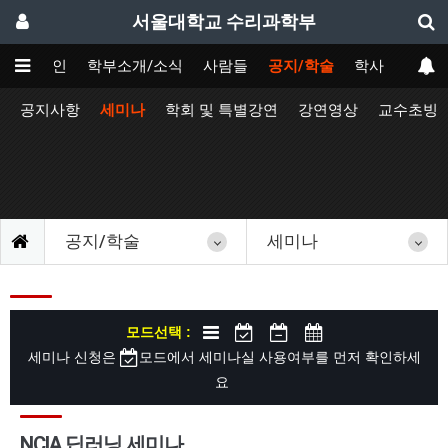
서울대학교 수리과학부
메인
학부소개/소식
사람들
공지/학술
학사
공지사항
세미나
학회 및 특별강연
강연영상
교수초빙
공지/학술
세미나
모드선택 :
세미나 신청은
모드에서 세미나실 사용여부를 먼저 확인하세
요
NCIA 딥러닝 세미나