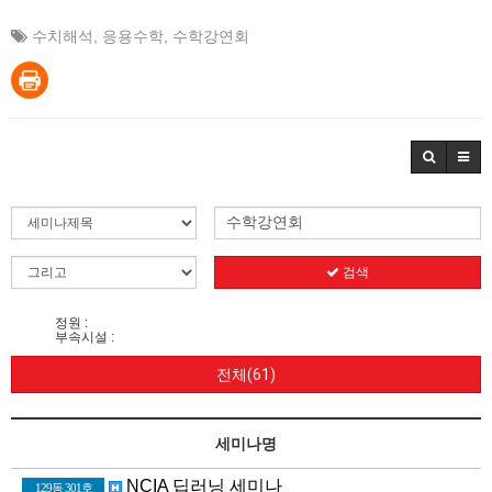
수치해석
,
응용수학
,
수학강연회
검색
정원 :
부속시설 :
전체(61)
세미나명
NCIA 딥러닝 세미나
129동 301호