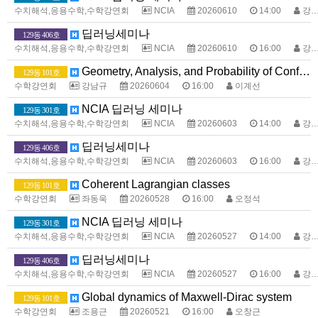
수치해석,응용수학,수학강연회
NCIA
20260610
14:00
강명주
딥러닝세미나
129동 406호
수치해석,응용수학,수학강연회
NCIA
20260610
16:00
강명주
Geometry, Analysis, and Probability of Conformal Fields
129동 101호
수학강연회
강남규
20260604
16:00
이계선
NCIA 딥러닝 세미나
129동 301호
수치해석,응용수학,수학강연회
NCIA
20260603
14:00
강명주
딥러닝세미나
129동 406호
수치해석,응용수학,수학강연회
NCIA
20260603
16:00
강명주
Coherent Lagrangian classes
129동 101호
수학강연회
좌동욱
20260528
16:00
오정석
NCIA 딥러닝 세미나
129동 301호
수치해석,응용수학,수학강연회
NCIA
20260527
14:00
강명주
딥러닝세미나
129동 406호
수치해석,응용수학,수학강연회
NCIA
20260527
16:00
강명주
Global dynamics of Maxwell-Dirac system
129동 101호
수학강연회
조용근
20260521
16:00
오창근