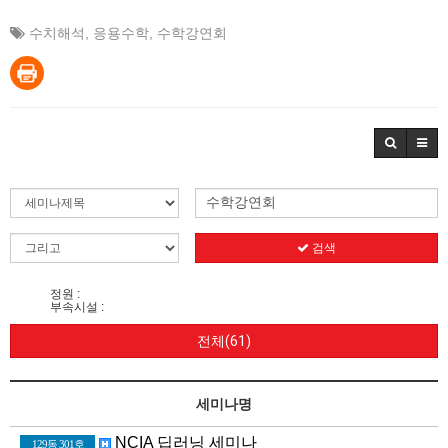
수치해석
,
응용수학
,
수학강연회
검색
정원 :
부속시설 :
전체(61)
세미나명
NCIA 딥러닝 세미나
129동 301호