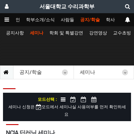
서울대학교 수리과학부
메인
학부소개/소식
사람들
공지/학술
학사
공지사항
세미나
학회 및 특별강연
강연영상
교수초빙
공지/학술
세미나
모드선택 :
세미나 신청은
모드에서 세미나실 사용여부를 먼저 확인하세
요
NCIA 딥러닝 세미나