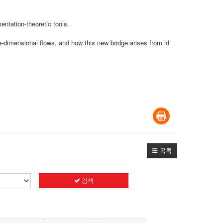
entation-theoretic tools.
ee-dimensional flows, and how this new bridge arises from id
목록
검색