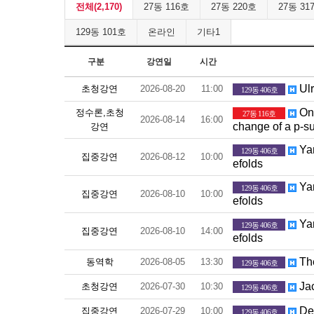
전체(2,170)
27동 116호
27동 220호
27동 31
129동 101호
온라인
기타1
구분
강연일
시간
Ulr
초청강연
2026-08-20
11:00
129동 406호
On 
정수론,초청
27동 116호
2026-08-14
16:00
change of a p-s
강연
Yan
129동 406호
집중강연
2026-08-12
10:00
efolds
Yan
129동 406호
집중강연
2026-08-10
10:00
efolds
Yan
129동 406호
집중강연
2026-08-10
14:00
efolds
The
동역학
2026-08-05
13:30
129동 406호
Jac
초청강연
2026-07-30
10:30
129동 406호
Def
집중강연
2026-07-29
10:00
129동 406호