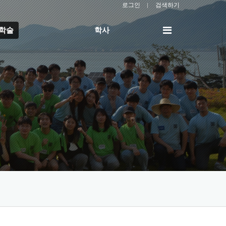
로그인
검색하기
전
/학술
학사
체
메
뉴