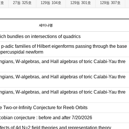
7호
27동 325호
129동 104호
129동 301호
129동 307호
세미나명
ich bundles on intersections of quadrics
p-adic families of Hilbert eigenforms passing through the base
upercuspidal newform
gians, W-algebras, and Hall algebras of toric Calabi-Yau thre
gians, W-algebras, and Hall algebras of toric Calabi-Yau thre
gians, W-algebras, and Hall algebras of toric Calabi-Yau thre
 Two-or-Infinity Conjecture for Reeb Orbits
obian conjecture : before and after 7/20/2026
ects of 4d N=2 field theories and representation theory