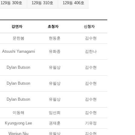
129동 309호
129동 310호
129동 406호
강연자
초청자
신청자
문한봄
현동훈
김수현
Atsushi Yamagami
유화종
김한나
Dylan Butson
유필상
김수현
Dylan Butson
유필상
김수현
Dylan Butson
유필상
김수현
이동해
임선희
김수현
Kyungyong Lee
권재훈
기유정
Wenjun Niu
유필상
김수현