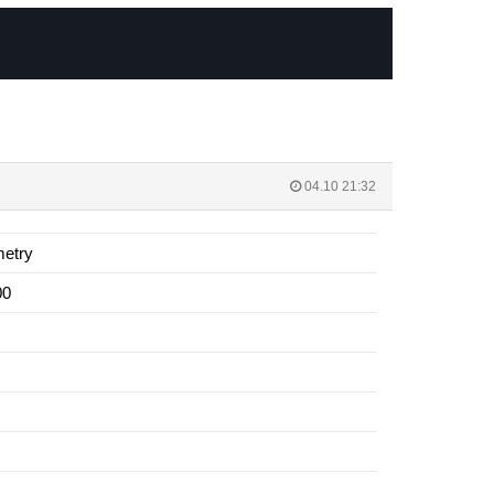
04.10 21:32
etry
00