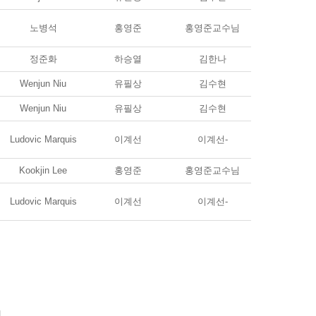
노병석
홍영준
홍영준교수님
정준화
하승열
김한나
Wenjun Niu
유필상
김수현
Wenjun Niu
유필상
김수현
Ludovic Marquis
이계선
이계선-
Kookjin Lee
홍영준
홍영준교수님
Ludovic Marquis
이계선
이계선-