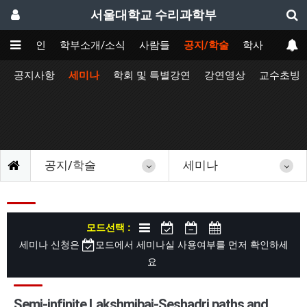
서울대학교 수리과학부
메인
학부소개/소식
사람들
공지/학술
학사
공지사항
세미나
학회 및 특별강연
강연영상
교수초빙
공지/학술
세미나
모드선택 :
세미나 신청은
모드에서 세미나실 사용여부를 먼저 확인하세
요
Semi-infinite Lakshmibai-Seshadri paths and