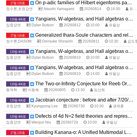
On p-adic families of Hilbert eigenforms passing through the base change of a p-supercuspidal newform
27동 116호
정수론,초청강연
Atsushi Yamagami
20260814
16:00
유화종
Yangians, W-algebras, and Hall algebras of toric Calabi-Yau threefolds
129동 406호
집중강연
Dylan Butson
20260812
10:00
유필상
Generalized Ihara-Soule characters and relations among their special values at distinct Galois elements
27동 116호
정수론,DASOM
Densuke Shiraishi
20260811
10:30
김도
Yangians, W-algebras, and Hall algebras of toric Calabi-Yau threefolds
129동 406호
집중강연
Dylan Butson
20260810
10:00
유필상
Yangians, W-algebras, and Hall algebras of toric Calabi-Yau threefolds
129동 406호
집중강연
Dylan Butson
20260810
14:00
유필상
The Two-or-Infinity Conjecture for Reeb Orbits
129동 406호
동역학
이동해
20260805
13:30
임선희
Jacobian conjecture : before and after 7/20/2026
129동 406호
초청강연
Kyungyong Lee
20260730
10:30
권재훈
Defects of 4d N=2 field theories and representation theory
129동 406호
집중강연
Wenjun Niu
20260729
10:00
유필상
Building Kanana-o: A Unified Multimodal Language Model that Sees, Hears, and Speaks
27동 220호