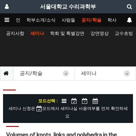
서울대학교 수리과학부
메인
학부소개/소식
사람들
공지/학술
학사
공지사항
세미나
학회 및 특별강연
강연영상
교수초빙
공지/학술
세미나
모드선택 :
세미나 신청은
모드에서 세미나실 사용여부를 먼저 확인하세
요
Volumes of knots, links and polyhedra in the