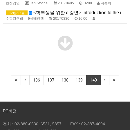
초청강연
Jan Stochel
20170405
16:00
계승혁
<학부생을 위한 ɛ 강연> Introduction to the incompressible Navier-Stokes equations
129동 101호
수학강연회
배한택
20170330
16:00
136
137
138
139
140
PC버전
전화 :
02-880-6530, 6531, 5857
FAX :
02-887-4694