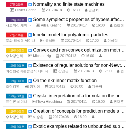
Normality and finite state machines
27동 220호
Olivier Carton
20170418
16:30
임선희
Some symplectic properties of hypersurface cusp singularities. Lec 1
129동 406호
사교위상 세미나
Ailsa Keating
20170417
16:00
조철현
kinetic model for polyatomic particles
27동 116호
조화 해석학 세미나
윤석배
20170414
17:00
이상혁
Convex and non-convex optimization methods in image processing
129동 101호
수학강연회
Michael Ng
20170413
16:00
Existence of regular solutions for non-Newtonian Navier-Stokes equations of power-law type
129동 301호
비선형편미분방정식 세미나
강경근
20170413
17:00
변순식
On the n×r inner matrix function
129동 301호
초청강연
황인성
20170412
16:00
계승혁
Crystal interpretation of a formula on the branching rule of $C_{n}$-type
129동 301호
표현론 세미나
Toya Hiroshima
20170411
16:00
권재훈
Creation of concepts for prediction models and quantitative trading
129동 101호
수학강연회
이승환
20170406
16:00
Exotic examples related to unbounded subnormality via theory of moments
129동 301호