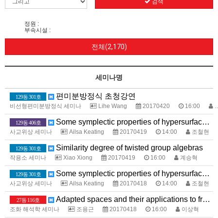
검색
정원 :
부속시설 :
전체(2,170)
세미나명
편미분방정식 초청강연
129동 301호
비선형편미분방정식 세미나
Lihe Wang
20170420
16:00
변순식
Some symplectic properties of hypersurface cusp singularities. Lec 3
129동 406호
사교위상 세미나
Ailsa Keating
20170419
14:00
조철현
Similarity degree of twisted group algebras
129동 301호
작용소 세미나
Xiao Xiong
20170419
16:00
계승혁
Some symplectic properties of hypersurface cusp singularities. Lec 2
129동 301호
사교위상 세미나
Ailsa Keating
20170418
14:00
조철현
Adapted spaces and their applications to fractional Schrödinger equations
27동 116호
조화 해석학 세미나
조용근
20170418
16:00
이상혁