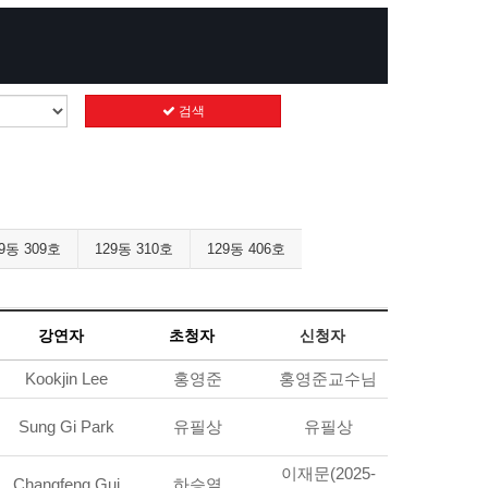
검색
9동 309호
129동 310호
129동 406호
강연자
초청자
신청자
Kookjin Lee
홍영준
홍영준교수님
Sung Gi Park
유필상
유필상
이재문(2025-
Changfeng Gui
하승열