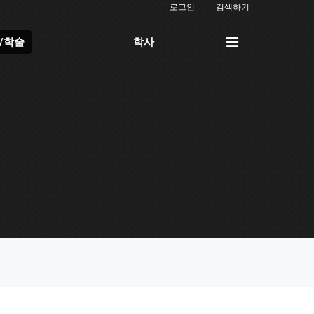
로그인
검색하기
전
/학술
학사
체
메
뉴