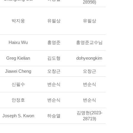
28998)
박지웅
유필상
유필상
Haixu Wu
홍영준
홍영준교수님
Greg Kielian
김도형
dohyeongkim
Jiawei Cheng
오창근
오창근
신필수
변순식
변순식
안정호
변순식
변순식
김명현(2023-
Joseph S. Kwon
하승열
28719)