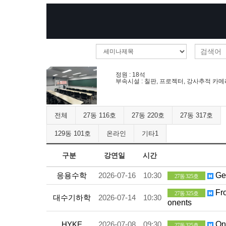
정원 : 18석
부속시설 : 칠판, 프로젝터, 강사추적 카메라,
전체
27동 116호
27동 220호
27동 317호
129동 101호
온라인
기타1
구분
강연일
시간
응용수학
2026-07-16
10:30
Gen
27동 325호
Fro
27동 325호
대수기하학
2026-07-14
10:30
onents
HYKE
2026-07-08
09:30
On 
27동 325호