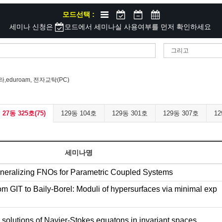
모드선택 :
세미나 신청은
모드에서 세미나실 사용여부를 먼저 확인하세요
eduroam, 전자교탁(PC)
27동 325호(75)
129동 104호
129동 301호
129동 307호
12
세미나명
eralizing FNOs for Parametric Coupled Systems
m GIT to Baily-Borel: Moduli of hypersurfaces via minimal exp
solutions of Navier-Stokes equatons in invariant spaces