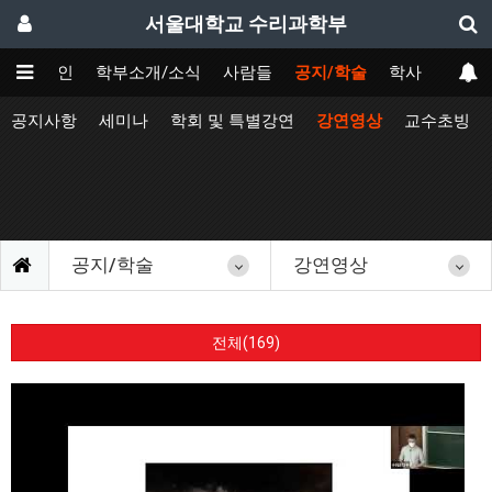
서울대학교 수리과학부
메인
학부소개/소식
사람들
공지/학술
학사
공지사항
세미나
학회 및 특별강연
강연영상
교수초빙
공지/학술
강연영상
전체(169)