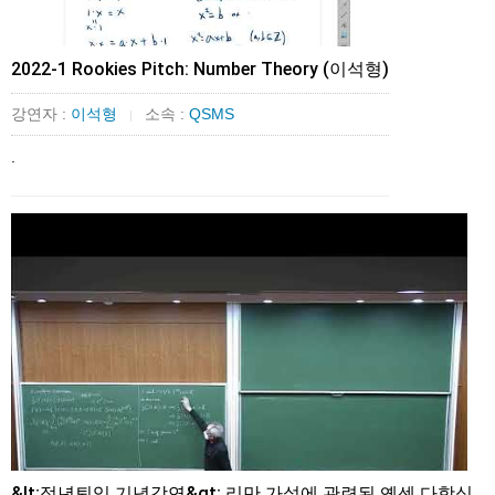
2022-1 Rookies Pitch: Number Theory (이석형)
강연자 :
이석형
소속 :
QSMS
|
.
&lt;정년퇴임 기념강연&gt; 리만 가설에 관련된 옌센 다항식