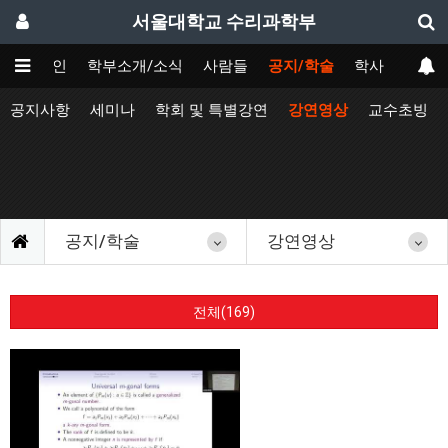
서울대학교 수리과학부
메인
학부소개/소식
사람들
공지/학술
학사
공지사항
세미나
학회 및 특별강연
강연영상
교수초빙
공지/학술
강연영상
전체(169)