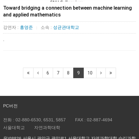
Toward bridging a connection between machine learning
and applied mathematics
강연자 :
홍영준
소속 :
성균관대학교
|
.
6
7
8
9
10
PC버전
전화 :
02-880-6530, 6531, 5857
FAX :
02-887-4694
서울대학교
자연과학대학
우)08826 서울시 관악구 관악로1 서울대학교 자연과학대학 수리과학