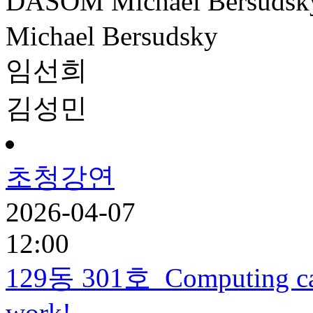
DASOM
Michael Bersudsk
Michael Bersudsky
임선희
김성민
초청강연
2026-04-07
12:00
129동 301호
Computing cat
work!