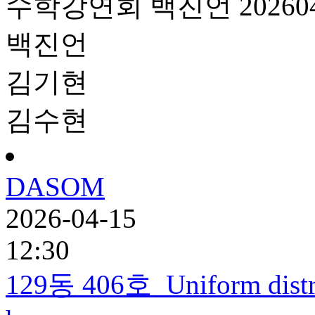
수학강연회
백진언
20260
백진언
김기현
김수현
DASOM
2026-04-15
12:30
129동 406호
Uniform distr