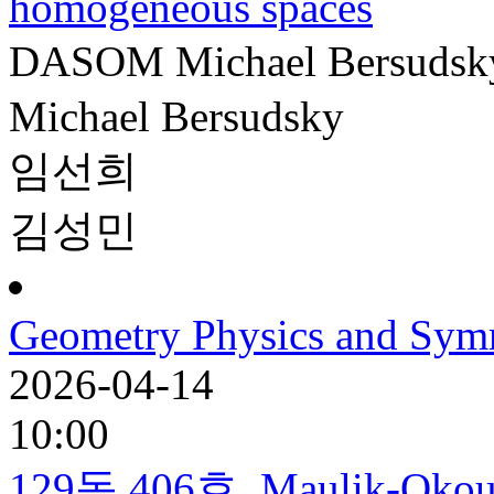
homogeneous spaces
DASOM
Michael Bersudsk
Michael Bersudsky
임선희
김성민
Geometry Physics and Sym
2026-04-14
10:00
129동 406호
Maulik-Okoun