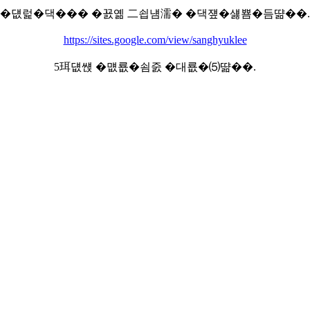
�덊럹�댁��� �꾨옒 二쇱냼濡� �댁쟾�섏뿀�듬땲��.
https://sites.google.com/view/sanghyuklee
5珥덊썑 �먮룞�쇰줈 �대룞�⑸땲��.