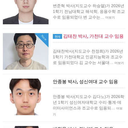
변준혁 박사(지도교수 하승열)가 2026년
1학기 전남대학교 해석학, 응용수학 조교
수로 임용되었다.변 교수는…
더보기
김태찬 박사, 가천대 교수 임용
Now
현재
김태찬박사(지도교수 천정희)가 2026년
1학기 가천대학교 인공지능학과 조교수
로 임용되었다.김 교수는 서울대…
더보기
안종봉 박사, 성신여대 교수 임용
안종봉 박사(지도교수 김다노)가 2026학
년 1학기 성신여자대학교 수리·통계·데
이터사이언스과 조교수로 임용되…
더보
기