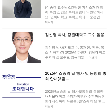
(이중경 교수님)1간단한 자기소개와 함
께 부임 소감을 부탁드립니다 안녕하세
요, 인하대학교 수학교육과 이중경입…
더보기
김신영 박사, 강원대학교 교수 임용
김신영 박사(지도교수: 홍재현, 전공: 복
소 기하학)가 2025년 하반기 강원대학교
수학과 조교수로 임용되었…
더보기
2026년 스승의 날 행사 및 동창회 총
회 안내(5월 …
2026년스승의 날 행사및동창회 총회안
내서울대학교 수리과학부와 수학과동창
회에서신록이 푸르른5월‘스승의 날 행…
더보기