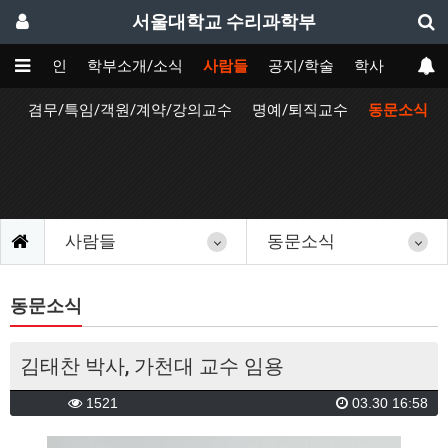
서울대학교 수리과학부
메인
학부소개/소식
사람들
공지/학술
학사
원
겸무/특임/객원/계약/강의교수
명예/퇴직교수
동문소식
사람들
동문소식
동문소식
김태찬 박사, 가천대 교수 임용
1521
03.30 16:58