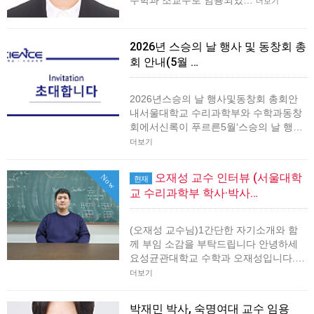
수학과 조교수로 임용되었…
더보기
2026년 스승의 날 행사 및 동창회 총
회 안내(5월 …
2026년스승의 날 행사및동창회 총회안
내서울대학교 수리과학부와 수학과동창
회에서신록이 푸르른5월‘스승의 날 행…
더보기
오재성 교수 인터뷰 (서울대학
Now
현재
교 수리과학부 학사·박사…
(오재성 교수님)1간단한 자기소개와 함
께 부임 소감을 부탁드립니다 안녕하세
요성균관대학교 수학과 오재성입니다.…
더보기
박재민 박사, 숙명여대 교수 임용