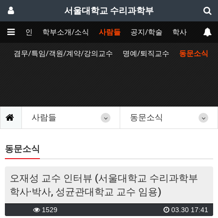
서울대학교 수리과학부
메인
학부소개/소식
사람들
공지/학술
학사
원
겸무/특임/객원/계약/강의교수
명예/퇴직교수
동문소식
사람들
동문소식
동문소식
오재성 교수 인터뷰 (서울대학교 수리과학부
학사·박사, 성균관대학교 교수 임용)
1529
03.30 17:41