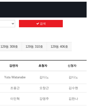
검색
129동 309호
129동 310호
129동 406호
강연자
초청자
신청자
Yuta Watanabe
김다노
김다노
조용근
오창근
김수현
이민혁
강명주
김한나