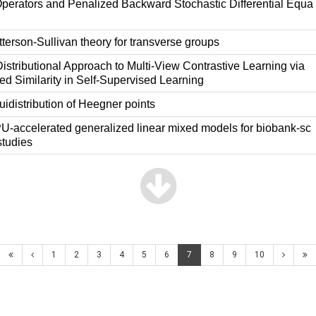
Operators and Penalized Backward Stochastic Differential Equa
terson-Sullivan theory for transverse groups
istributional Approach to Multi-View Contrastive Learning via
d Similarity in Self-Supervised Learning
idistribution of Heegner points
-accelerated generalized linear mixed models for biobank-sc
studies
1
2
3
4
5
6
7
8
9
10