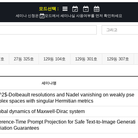
모드선택 :
세미나 신청은
모드에서 세미나실 사용여부를 먼저 확인하세요
7호
27동 325호
129동 104호
129동 301호
129동 307호
세미나명
2$-Dolbeault resolutions and Nadel vanishing on weakly pse
ex spaces with singular Hermitian metrics
bal dynamics of Maxwell-Dirac system
erence-Time Prompt Projection for Safe Text-to-Image Generati
riation Guarantees