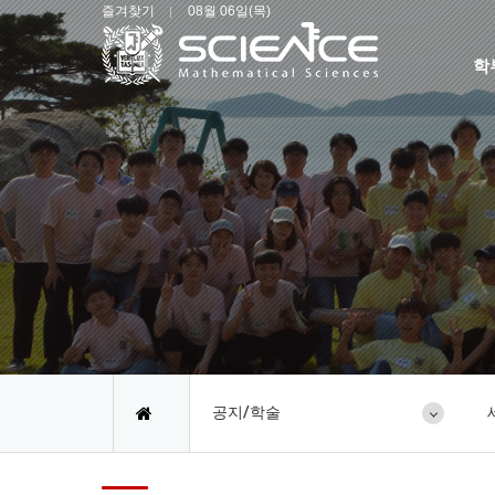
즐겨찾기
08월 06일(목)
학
공지/학술