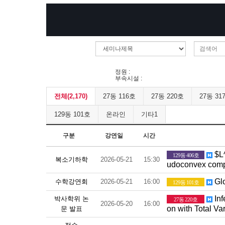
정원 :
부속시설 :
전체(2,170)
27동 116호
27동 220호
27동 31
129동 101호
온라인
기타1
구분
강연일
시간
$L^
129동 406호
복소기하학
2026-05-21
15:30
udoconvex compl
Glo
수학강연회
2026-05-21
16:00
129동 101호
Inf
박사학위 논
27동 220호
2026-05-20
16:00
on with Total Va
문 발표