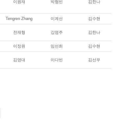
이원재
박형빈
김한나
Tengren Zhang
이계선
김수현
전재형
강명주
김한나
이정원
임선희
김수현
김영대
이다빈
김선우