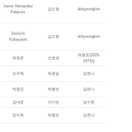
Jaime Hernandez
김도형
dohyeongkim
Palacios
Shinichi
김도형
dohyeongkim
Kobayashi
채원준(2020-
채원준
오병권
23715)
조우혁
박종일
김한나
박종진
박형빈
김한나
김대준
이다빈
김수현
장지욱
박형빈
김한나