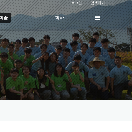
로그인
검색하기
전
/학술
학사
체
메
뉴