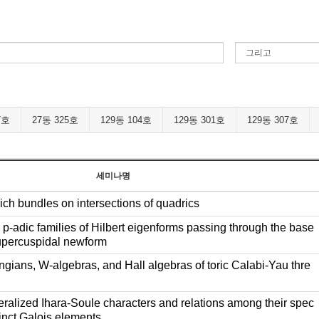
7호
27동 325호
129동 104호
129동 301호
129동 307호
세미나명
ich bundles on intersections of quadrics
p-adic families of Hilbert eigenforms passing through the base
upercuspidal newform
gians, W-algebras, and Hall algebras of toric Calabi-Yau thre
alized Ihara-Soule characters and relations among their spec
tinct Galois elements