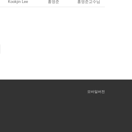
Kookjin Lee
홍영준
홍영준교수님
모바일버전