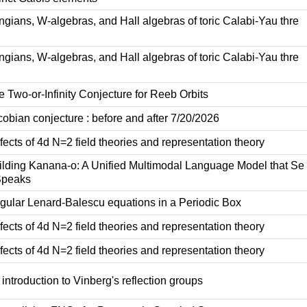
gians, W-algebras, and Hall algebras of toric Calabi-Yau thre
gians, W-algebras, and Hall algebras of toric Calabi-Yau thre
 Two-or-Infinity Conjecture for Reeb Orbits
obian conjecture : before and after 7/20/2026
ects of 4d N=2 field theories and representation theory
lding Kanana-o: A Unified Multimodal Language Model that Se
Speaks
ular Lenard-Balescu equations in a Periodic Box
ects of 4d N=2 field theories and representation theory
ects of 4d N=2 field theories and representation theory
introduction to Vinberg's reflection groups