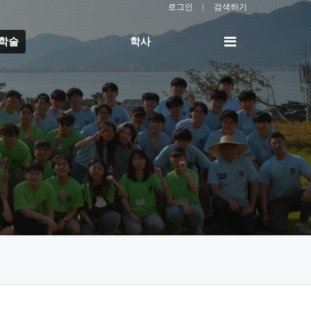
로그인
검색하기
전
/학술
학사
체
메
뉴