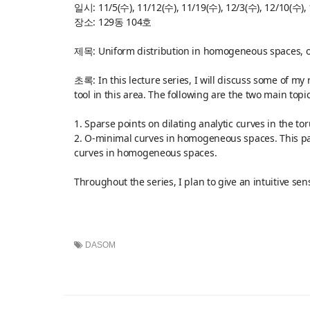
일시: 11/5(수), 11/12(수), 11/19(수), 12/3(수), 12/10(수), 
장소: 129동 104호
제목: Uniform distribution in homogeneous spaces, 
초록: In this lecture series, I will discuss some of 
tool in this area. The following are the two main topics
1. Sparse points on dilating analytic curves in the t
2. O-minimal curves in homogeneous spaces. This pa
curves in homogeneous spaces.
Throughout the series, I plan to give an intuitive s
DASOM