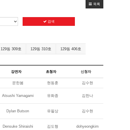
목록
검색
129동 309호
129동 310호
129동 406호
강연자
초청자
신청자
문한봄
현동훈
김수현
Atsushi Yamagami
유화종
김한나
Dylan Butson
유필상
김수현
Densuke Shiraishi
김도형
dohyeongkim