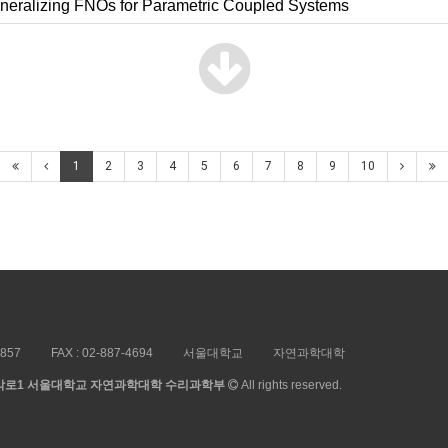
eralizing FNOs for Parametric Coupled Systems
1
2
3
4
5
6
7
8
9
10
5857
FAX :
02-887-4694
서울대학교
자연과학대학
 관악로1 서울대학교 자연과학대학 수리과학부
All rights reserved.