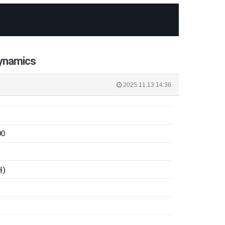
dynamics
2025.11.13 14:36
00
대)