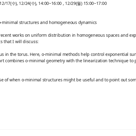
12/17(수), 12/24(수), 14:00~16:00 , 12/29(월) 15:00~17:00
o-minimal structures and homogeneous dynamics
my recent works on uniform distribution in homogeneous spaces and exp
 that I will discuss:
orus in the torus. Here, o-minimal methods help control exponential su
rt combines o-minimal geometry with the linearization technique to
ense of when o-minimal structures might be useful and to point out som