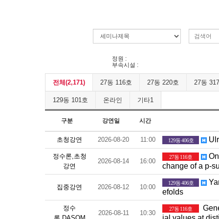
정원 :
부속시설 :
전체(2,171)
27동 116호
27동 220호
27동 31
129동 101호
온라인
기타1
구분
강연일
시간
Ulr
초청강연
2026-08-20
11:00
129동 406호
On 
정수론,초청
27동 116호
2026-08-14
16:00
change of a p-s
강연
Yan
129동 406호
집중강연
2026-08-12
10:00
efolds
Gener
정수
27동 116호
2026-08-11
10:30
ial values at dis
론,DASOM