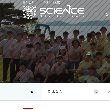
즐겨찾기
08월 08일(토)
학
공지/학술