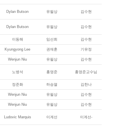
Dylan Butson
유필상
김수현
Dylan Butson
유필상
김수현
이동해
임선희
김수현
Kyungyong Lee
권재훈
기유정
Wenjun Niu
유필상
김수현
노병석
홍영준
홍영준교수님
정준화
하승열
김한나
Wenjun Niu
유필상
김수현
Wenjun Niu
유필상
김수현
Ludovic Marquis
이계선
이계선-