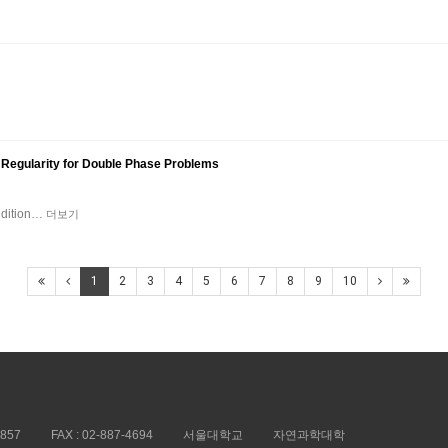
t Regularity for Double Phase Problems
ondition…
더보기
1
2
3
4
5
6
7
8
9
10
5857
FAX :
02-887-4694
서울대학교
자연과학대학