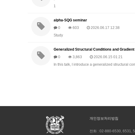
1
alpha-SQG seminar
0
603
2026.06.17 12:38
Study
Generalized Structural Conditions and Gradien
0
3,863
2026.06.15 01:21
In this talk, I introduce a generalized structural c
개인정보처리방침
전화 :
02-880-6530, 6531, 