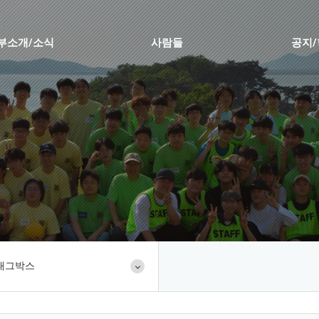
부소개/소식
사람들
공지
태그박스