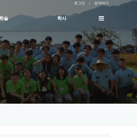
로그인
검색하기
전
/학술
학사
체
메
뉴