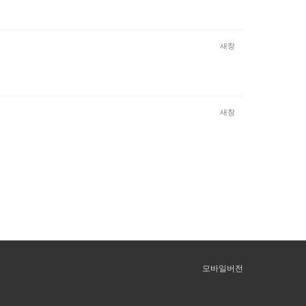
새창
새창
모바일버전